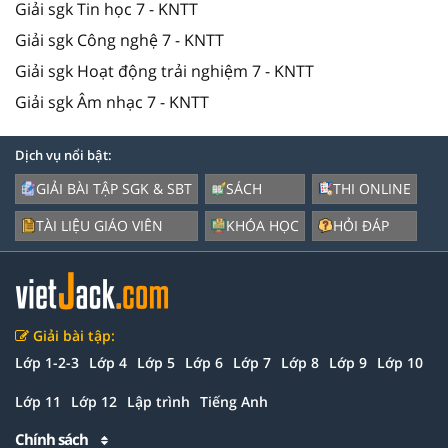
Giải sgk Tin học 7 - KNTT
Giải sgk Công nghệ 7 - KNTT
Giải sgk Hoạt động trải nghiệm 7 - KNTT
Giải sgk Âm nhạc 7 - KNTT
Dịch vụ nổi bật:
GIẢI BÀI TẬP SGK & SBT
SÁCH
THI ONLINE
TÀI LIỆU GIÁO VIÊN
KHÓA HỌC
HỎI ĐÁP
Giải bài tập:
Lớp 1-2-3
Lớp 4
Lớp 5
Lớp 6
Lớp 7
Lớp 8
Lớp 9
Lớp 10
Lớp 11
Lớp 12
Lập trình
Tiếng Anh
Chính sách