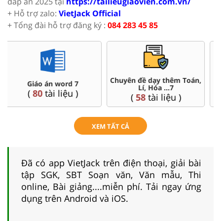
đáp án 2025 tại
https://tailieugiaovien.com.vn/
+ Hỗ trợ zalo:
VietJack Official
+ Tổng đài hỗ trợ đăng ký :
084 283 45 85
n,
Đề thi HSG 7
Trắc nghiệm đúng sai 7
(
4
tài liệu )
(
57
tài liệu )
XEM TẤT CẢ
Đã có app VietJack trên điện thoại, giải bài
tập SGK, SBT Soạn văn, Văn mẫu, Thi
online, Bài giảng....miễn phí. Tải ngay ứng
dụng trên Android và iOS.