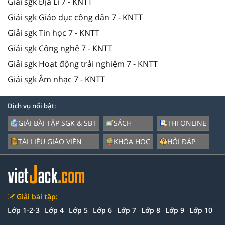
Giải sgk Địa Lí 7 - KNTT
Giải sgk Giáo dục công dân 7 - KNTT
Giải sgk Tin học 7 - KNTT
Giải sgk Công nghệ 7 - KNTT
Giải sgk Hoạt động trải nghiệm 7 - KNTT
Giải sgk Âm nhạc 7 - KNTT
Dịch vụ nổi bật:
GIẢI BÀI TẬP SGK & SBT
SÁCH
THI ONLINE
TÀI LIỆU GIÁO VIÊN
KHÓA HỌC
HỎI ĐÁP
Giải bài tập:
Lớp 1-2-3
Lớp 4
Lớp 5
Lớp 6
Lớp 7
Lớp 8
Lớp 9
Lớp 10