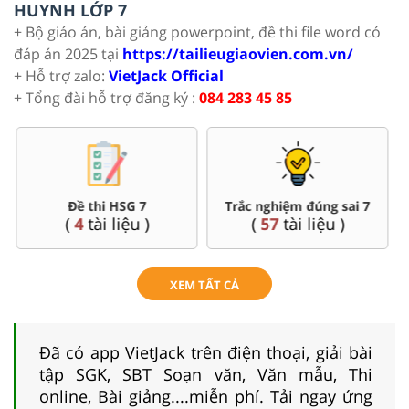
HUYNH LỚP 7
+ Bộ giáo án, bài giảng powerpoint, đề thi file word có
đáp án 2025 tại
https://tailieugiaovien.com.vn/
+ Hỗ trợ zalo:
VietJack Official
+ Tổng đài hỗ trợ đăng ký :
084 283 45 85
Đề thi HSG 7
Trắc nghiệm đúng sai 7
(
4
tài liệu )
(
57
tài liệu )
XEM TẤT CẢ
Đã có app VietJack trên điện thoại, giải bài
tập SGK, SBT Soạn văn, Văn mẫu, Thi
online, Bài giảng....miễn phí. Tải ngay ứng