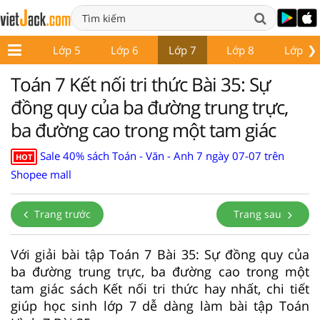
❯
Lớp 4
Lớp 5
Lớp 6
Lớp 7
Lớp 8
Lớp 9
Toán 7 Kết nối tri thức Bài 35: Sự
đồng quy của ba đường trung trực,
ba đường cao trong một tam giác
Sale 40% sách Toán - Văn - Anh 7 ngày 07-07 trên
HOT
Shopee mall
Trang trước
Trang sau
Với giải bài tập Toán 7 Bài 35: Sự đồng quy của
ba đường trung trực, ba đường cao trong một
tam giác sách Kết nối tri thức hay nhất, chi tiết
giúp học sinh lớp 7 dễ dàng làm bài tập Toán