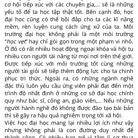
cơ hội tiếp xúc với các chuyên gia,... sẽ là những
yếu tố để ta học tập thật tốt. Bên cạnh đó, học
đại học cũng có thể bồi đắp cho ta các kĩ năng
mềm, rèn luyện cung cách ứng xử của ta. Môi
trường đại học không phải là một môi trường
“
học vẹt
” hay chỉ gói gọn trong một phạm vi nhỏ.
Ở đó có rất nhiều hoạt động ngoại khóa và hội tụ
nhiều con người tài năng từ mọi nơi trên thế giới.
Được tiếp xúc với môi trường tốt cùng những
người tài giỏi sẽ tiếp thêm động lực cho ta chinh
phục tri thức. Ngoài ra, có những ngành nghề
đặc thù luôn yêu cầu ứng viên phải đạt đến một
trình độ nhất định ở những cơ sở đại học chính
quy như bác sĩ, công an, giáo viên,... Nếu những
người hành nghề đó không được đào tạo bài bản
thì sẽ gây ra hậu quả nghiêm trọng tới xã hội.
Việc học đại học mang lại nhiều lợi ích như vậy
nhưng không phải là con đường duy nhất để
thành công. Có nhiều bạn trẻ vì tâm lí sợ thua