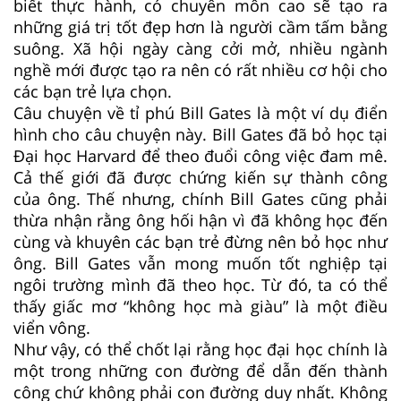
biết thực hành, có chuyên môn cao sẽ tạo ra
những giá trị tốt đẹp hơn là người cầm tấm bằng
suông. Xã hội ngày càng cởi mở, nhiều ngành
nghề mới được tạo ra nên có rất nhiều cơ hội cho
các bạn trẻ lựa chọn.
Câu chuyện về tỉ phú Bill Gates là một ví dụ điển
hình cho câu chuyện này. Bill Gates đã bỏ học tại
Đại học Harvard để theo đuổi công việc đam mê.
Cả thế giới đã được chứng kiến sự thành công
của ông. Thế nhưng, chính Bill Gates cũng phải
thừa nhận rằng ông hối hận vì đã không học đến
cùng và khuyên các bạn trẻ đừng nên bỏ học như
ông. Bill Gates vẫn mong muốn tốt nghiệp tại
ngôi trường mình đã theo học. Từ đó, ta có thể
thấy giấc mơ “không học mà giàu” là một điều
viển vông.
Như vậy, có thể chốt lại rằng học đại học chính là
một trong những con đường để dẫn đến thành
công chứ không phải con đường duy nhất. Không