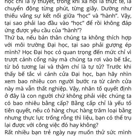
học chỉ là lý thuyết, trong khi xã hội là thực tế, là
chuyển động từng phút, từng giây. Dường như
thiếu vắng sự kết nối giữa “học” và “hành”. Vậy,
tại sao phải lao đầu vào “học” để rồi không đáp
ứng được yêu cầu của “hành”?
Thứ ba, nếu bản thân chúng ta không thích hợp
với môi trường Đại học, tại sao phải gượng ép
mình? Học Đại học có quan trọng đến mức chỉ vì
trượt cánh cổng này mà chúng ta rơi vào bế tắc,
từ bỏ tương lai và thậm chí là tự tử? Trước khi
thấy bế tắc vì cánh cửa Đại học, bạn hãy nhìn
xem bao nhiêu con người bước ra từ cánh cửa
này mà vẫn thất nghiệp. Vậy, nhân tố quyết định
ở đây là con người chứ không phải việc chúng ta
có bao nhiêu bằng cấp? Bằng cấp chỉ là yếu tố
tiên quyết, nếu có hàng chục hàng trăm loại bằng
nhưng thực lực trống rỗng thì liệu, bạn có thể trụ
lại được với công việc đó hay không?
Rất nhiều bạn trẻ ngày nay muốn thử sức mình