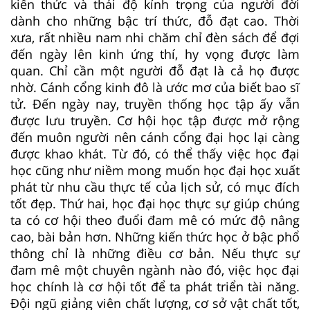
kiến thức và thái độ kính trọng của người đời
dành cho những bậc trí thức, đỗ đạt cao. Thời
xưa, rất nhiều nam nhi chăm chỉ đèn sách để đợi
đến ngày lên kinh ứng thí, hy vọng được làm
quan. Chỉ cần một người đỗ đạt là cả họ được
nhờ. Cánh cổng kinh đô là ước mơ của biết bao sĩ
tử. Đến ngày nay, truyền thống học tập ấy vẫn
được lưu truyền. Cơ hội học tập được mở rộng
đến muôn người nên cánh cổng đại học lại càng
được khao khát. Từ đó, có thể thấy việc học đại
học cũng như niềm mong muốn học đại học xuất
phát từ nhu cầu thực tế của lịch sử, có mục đích
tốt đẹp. Thứ hai, học đại học thực sự giúp chúng
ta có cơ hội theo đuổi đam mê có mức độ nâng
cao, bài bản hơn. Những kiến thức học ở bậc phổ
thông chỉ là những điều cơ bản. Nếu thực sự
đam mê một chuyên ngành nào đó, việc học đại
học chính là cơ hội tốt để ta phát triển tài năng.
Đội ngũ giảng viên chất lượng, cơ sở vật chất tốt,