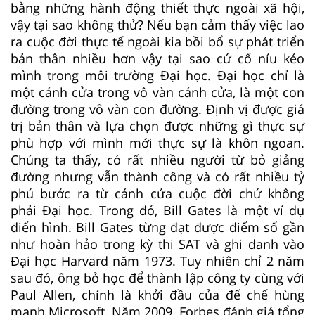
bằng những hành động thiết thực ngoài xã hội,
vậy tại sao không thử? Nếu bạn cảm thấy việc lao
ra cuộc đời thực tế ngoài kia bồi bổ sự phát triển
bản thân nhiều hơn vậy tại sao cứ cố níu kéo
mình trong môi trường Đại học. Đại học chỉ là
một cánh cửa trong vô vàn cánh cửa, là một con
đường trong vô vàn con đường. Định vị được giá
trị bản thân và lựa chọn được những gì thực sự
phù hợp với mình mới thực sự là khôn ngoan.
Chúng ta thấy, có rất nhiều người từ bỏ giảng
đường nhưng vẫn thành công và có rất nhiều tỷ
phú bước ra từ cánh cửa cuộc đời chứ không
phải Đại học. Trong đó, Bill Gates là một ví dụ
điển hình. Bill Gates từng đạt được điểm số gần
như hoàn hảo trong kỳ thi SAT và ghi danh vào
Đại học Harvard năm 1973. Tuy nhiên chỉ 2 năm
sau đó, ông bỏ học để thành lập công ty cùng với
Paul Allen, chính là khởi đầu của đế chế hùng
mạnh Microsoft. Năm 2009, Forbes đánh giá tổng