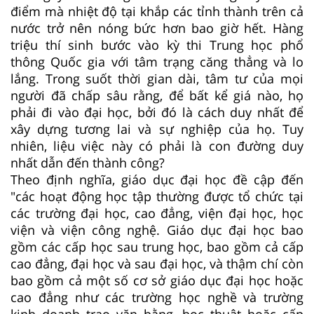
điểm mà nhiệt độ tại khắp các tỉnh thành trên cả
nước trở nên nóng bức hơn bao giờ hết. Hàng
triệu thí sinh bước vào kỳ thi Trung học phổ
thông Quốc gia với tâm trạng căng thẳng và lo
lắng. Trong suốt thời gian dài, tâm tư của mọi
người đã chấp sâu rằng, để bất kể giá nào, họ
phải đi vào đại học, bởi đó là cách duy nhất để
xây dựng tương lai và sự nghiệp của họ. Tuy
nhiên, liệu việc này có phải là con đường duy
nhất dẫn đến thành công?
Theo định nghĩa, giáo dục đại học đề cập đến
"các hoạt động học tập thường được tổ chức tại
các trường đại học, cao đẳng, viện đại học, học
viện và viện công nghệ. Giáo dục đại học bao
gồm các cấp học sau trung học, bao gồm cả cấp
cao đẳng, đại học và sau đại học, và thậm chí còn
bao gồm cả một số cơ sở giáo dục đại học hoặc
cao đẳng như các trường học nghề và trường
kinh doanh trao văn bằng, học thuật hoặc cấp