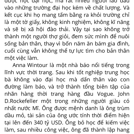
được học đại học, mà rất nhiều người lao đầu
vào những trường đại học kém về chất lượng. Và
kết cục khi họ mang tấm bằng ra khỏi trường chỉ
là một tờ giấy, không kinh nghiệm, không kĩ năng
và sẽ bị xã hội đào thải. Vậy tại sao không trở
thành một người thợ giỏi, đem sức mình để nuôi
sống bản thân, thay vì bốn năm ăn bám gia đình,
cuối cùng vẫn không thể tự lực tìm cho bản thân
một việc làm.
Anna Wintour là một nhà báo nổi tiếng trong
lĩnh vực thời trang. Sau khi tốt nghiệp trung học
bà không vào đại học mà dấn thân vào con
đường làm báo, và trở thành tổng biên tập của
nhãn hàng thời trang hàng đầu Vogue. John
D.Rockefeller một trong những người giàu có
nhất nước Mĩ. Ông được mệnh danh là ông trùm
dầu mỏ, tài sản của ông ước tính thời điểm hiện
tại lên đến 340 tỷ USD. Ông bỏ học để kiếm việc
làm, sau nhiều công việc, ông đã thành lập hang