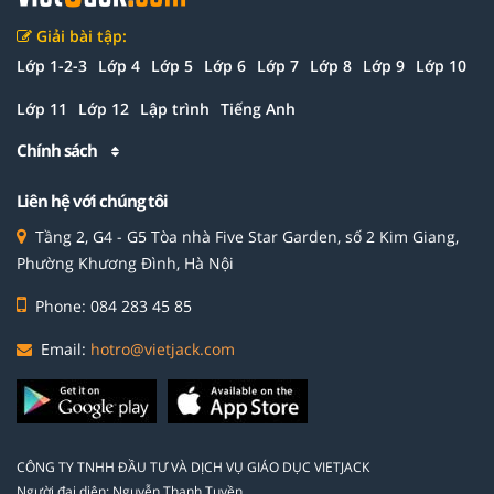
Giải bài tập:
Lớp 1-2-3
Lớp 4
Lớp 5
Lớp 6
Lớp 7
Lớp 8
Lớp 9
Lớp 10
Lớp 11
Lớp 12
Lập trình
Tiếng Anh
Chính sách
Liên hệ với chúng tôi
Tầng 2, G4 - G5 Tòa nhà Five Star Garden, số 2 Kim Giang,
Phường Khương Đình, Hà Nội
Phone: 084 283 45 85
Email:
hotro@vietjack.com
CÔNG TY TNHH ĐẦU TƯ VÀ DỊCH VỤ GIÁO DỤC VIETJACK
Người đại diện: Nguyễn Thanh Tuyền