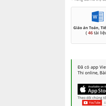
Bài giảng Powerpoint
 kì 5
Giáo án Toán, Tiế
Toán, Tiếng Việt 5....
(
46
tài liệ
(
18
tài liệu )
Đã có app Viet
Thi online, Bà
Theo dõi chúng tô