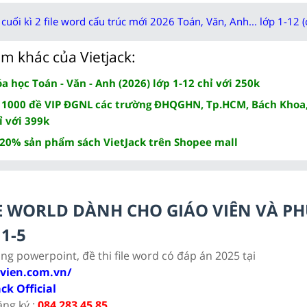
cuối kì 2 file word cấu trúc mới 2026 Toán, Văn, Anh... lớp 1-12 (
m khác của Vietjack:
 học Toán - Văn - Anh (2026) lớp 1-12 chỉ với 250k
 1000 đề VIP ĐGNL các trường ĐHQGHN, Tp.HCM, Bách Khoa,
ỉ với 399k
 20% sản phẩm sách VietJack trên Shopee mall
ILE WORLD DÀNH CHO GIÁO VIÊN VÀ P
1-5
ảng powerpoint, đề thi file word có đáp án 2025 tại
ovien.com.vn/
ack Official
ăng ký :
084 283 45 85