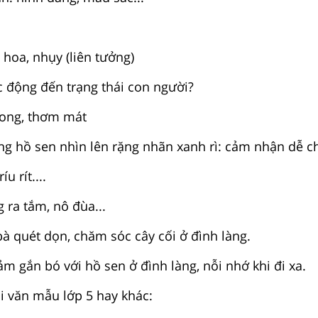
 hoa, nhụy (liên tưởng)
c động đến trạng thái con người?
rong, thơm mát
g hồ sen nhìn lên rặng nhãn xanh rì: cảm nhận dễ ch
u rít....
g ra tắm, nô đùa...
bà quét dọn, chăm sóc cây cối ở đình làng.
cảm gắn bó với hồ sen ở đình làng, nỗi nhớ khi đi xa.
 văn mẫu lớp 5 hay khác: