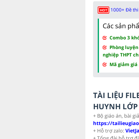
1000+ Đề thi 
HOT
Các sản phẩ
Combo 3 khóa
Phòng luyện
nghiệp THPT ch
Mã giảm giá
TÀI LIỆU F
HUYNH LỚP 
+ Bộ giáo án, bài gi
https://tailieugia
+ Hỗ trợ zalo:
VietJ
+ Tổng đài hỗ trợ đ