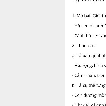
1. Mở bài: Giới t
- Hồ sen ở cạnh 
- Cảnh hồ sen và
2. Thân bài:
a. Tả bao quát n
- Hồ: rộng, hình
- Cảm nhận: tron
b. Tả cụ thể từng
- Con đường mòn
- Cây đại, cây nh