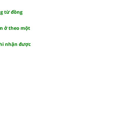
ng từ đồng
em ở theo một
khi nhận được