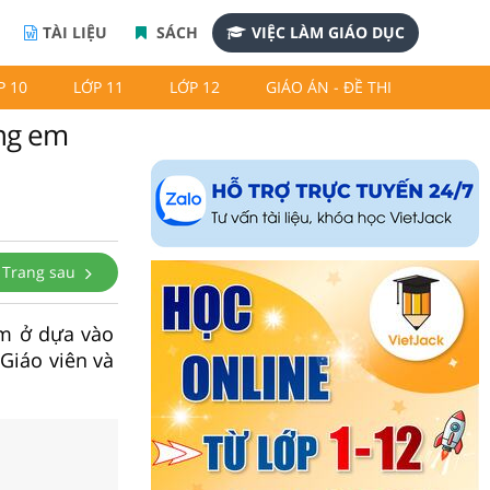
TÀI LIỆU
SÁCH
VIỆC LÀM GIÁO DỤC
P 10
LỚP 11
LỚP 12
GIÁO ÁN - ĐỀ THI
ơng em
Trang sau
em ở dựa vào
 Giáo viên và