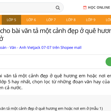
HỌC ONLINE
LỚP 5
LỚP 6
LỚP 7
LỚP 8
LỚP 9
LỚ
 cho bài văn tả một cảnh đẹp ở quê hư
ở
Toán - Văn - Anh Vietjack 07-07 trên Shopee mall
ài văn tả một cảnh đẹp ở quê hương em hoặc nơi 
3) lớp 5 hay nhất, chọn lọc từ những đoạn văn hay của
ên cả nước.
 văn tả một cảnh đẹp ở quê hương em hoặc nơi em ở (mẫu 1)