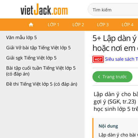
Văn mẫu lớp 5 Chân trời sáng
LỚP 1
LỚP 2
LỚP 3
LỚP 4
tạo
5+ Lập dàn ý
Văn mẫu lớp 5
hoặc nơi em 
Giải Vở bài tập Tiếng Việt lớp 5
Giải sgk Tiếng Việt lớp 5
Siêu sale sách 
HOT
Bài tập cuối tuần Tiếng Việt lớp 5
(có đáp án)
Trang trước
Đề thi Tiếng Việt lớp 5 (có đáp án)
Lập dàn ý cho b
gợi ý (SGK, tr.2
học sinh lớp 5 tr
Nội dung
Lập dàn ý cho bài