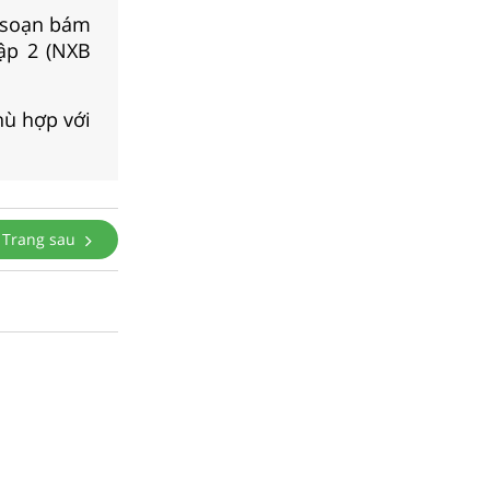
 soạn bám
Tập 2 (NXB
hù hợp với
Trang sau