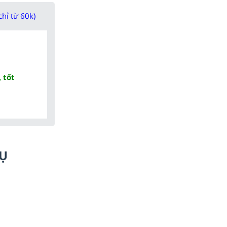
chỉ từ 60k)
 tốt
HỤ