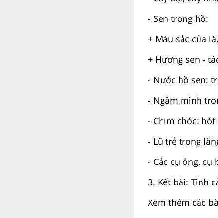
- Sen trong hồ:
+ Màu sắc của lá,
+ Hương sen - tá
- Nước hồ sen: t
- Ngâm mình tron
- Chim chóc: hót rí
- Lũ trẻ trong làn
- Các cụ ông, cụ 
3. Kết bài: Tình 
Xem thêm các bài