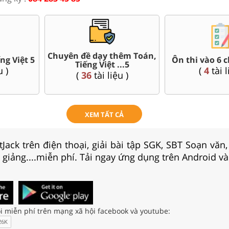
Chuyên đề dạy thêm Toán,
ng Việt 5
Ôn thi vào 6 
Tiếng Việt ...5
u )
(
4
tài l
(
36
tài liệu )
XEM TẤT CẢ
Jack trên điện thoại, giải bài tập SGK, SBT Soạn văn
i giảng....miễn phí. Tải ngay ứng dụng trên Android và
i miễn phí trên mạng xã hội facebook và youtube: