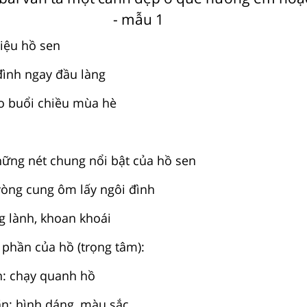
- mẫu 1
hiệu hồ sen
đình ngay đầu làng
o buổi chiều mùa hè
hững nét chung nổi bật của hồ sen
 vòng cung ôm lấy ngôi đình
g lành, khoan khoái
 phần của hồ (trọng tâm):
: chạy quanh hồ
ãn: hình dáng, màu sắc...