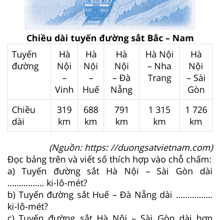
Chiều dài tuyến đường sắt Bắc – Nam
Tuyến
Hà
Hà
Hà
Hà Nội
Hà
đường
Nội
Nội
Nội
– Nha
Nội
–
–
– Đà
Trang
– Sài
Vinh
Huế
Nẵng
Gòn
Chiều
319
688
791
1 315
1 726
dài
km
km
km
km
km
(Nguồn: https: //duongsatvietnam.com)
Đọc bảng trên và viết số thích hợp vào chỗ chấm:
a) Tuyến đường sắt Hà Nội – Sài Gòn dài
……………. ki-lô-mét?
b) Tuyến đường sắt Huế – Đà Nẵng dài …………….
ki-lô-mét?
c) Tuyến đường sắt Hà Nội – Sài Gòn dài hơn