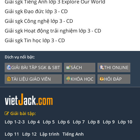
Giải sgk Tiếng Anh lớp 3 Explore Our World
Giải sgk Đạo đức lớp 3 - CD
Giải sgk Công nghệ lớp 3 - CD
Giải sgk Hoạt động trải nghiệm lớp 3 - CD
Giải sgk Tin học lớp 3 - CD
Dịch vụ nổi bật:
GIẢI BÀI TẬP SGK & SBT
SÁCH
THI ONLINE
TÀI LIỆU GIÁO VIÊN
KHÓA HỌC
HỎI ĐÁP
Giải bài tập:
Lớp 1-2-3
Lớp 4
Lớp 5
Lớp 6
Lớp 7
Lớp 8
Lớp 9
Lớp 10
Lớp 11
Lớp 12
Lập trình
Tiếng Anh