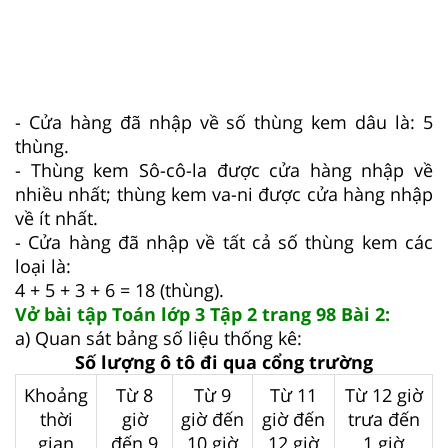
- Cửa hàng đã nhập về số thùng kem dâu là: 5
thùng.
- Thùng kem Sô-cô-la được cửa hàng nhập về
nhiều nhất; thùng kem va-ni được cửa hàng nhập
về ít nhất.
- Cửa hàng đã nhập về tất cả số thùng kem các
loại là:
4 + 5 + 3 + 6 = 18 (thùng).
Vở bài tập Toán lớp 3 Tập 2 trang 98 Bài 2:
a) Quan sát bảng số liệu thống kê:
Số lượng ô tô đi qua cổng trường
Khoảng
Từ 8
Từ 9
Từ 11
Từ 12 giờ
thời
giờ
giờ đến
giờ đến
trưa đến
gian
đến 9
10 giờ
12 giờ
1 giờ