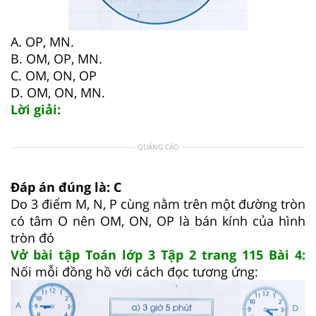
A. OP, MN.
B. OM, OP, MN.
C. OM, ON, OP
D. OM, ON, MN.
Lời giải:
QUẢNG CÁO
Đáp án đúng là: C
Do 3 điểm M, N, P cùng nằm trên một đường tròn
có tâm O nên OM, ON, OP là bán kính của hình
tròn đó
Vở bài tập Toán lớp 3 Tập 2 trang 115 Bài 4:
Nối mỗi đồng hồ với cách đọc tương ứng: