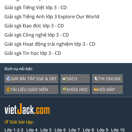
Giải sgk Tiếng Việt lớp 3 - CD
Giải sgk Tiếng Anh lớp 3 Explore Our World
Giải sgk Đạo đức lớp 3 - CD
Giải sgk Công nghệ lớp 3 - CD
Giải sgk Hoạt động trải nghiệm lớp 3 - CD
Giải sgk Tin học lớp 3 - CD
Dịch vụ nổi bật:
GIẢI BÀI TẬP SGK & SBT
SÁCH
THI ONLINE
TÀI LIỆU GIÁO VIÊN
KHÓA HỌC
HỎI ĐÁP
Giải bài tập:
Lớp 1-2-3
Lớp 4
Lớp 5
Lớp 6
Lớp 7
Lớp 8
Lớp 9
Lớp 10