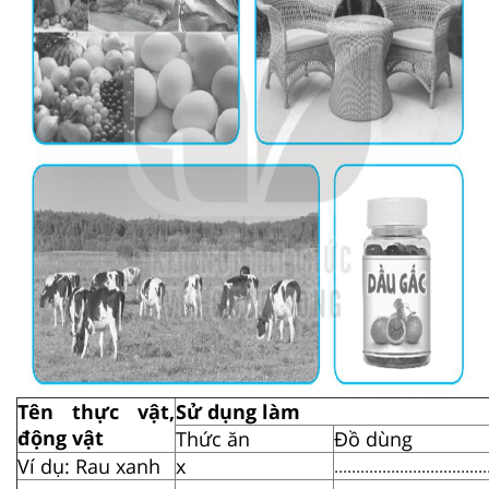
Tên thực vật,
Sử dụng làm
động vật
Thức ăn
Đồ dùng
Ví dụ: Rau xanh
x
...................................