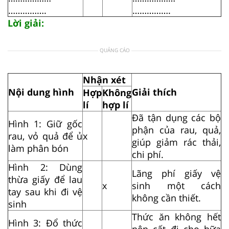
…………….
…………….
Lời giải:
QUẢNG CÁO
Nhận xét
Nội dung hình
Giải thích
Hợp
Không
lí
hợp lí
Đã tận dụng các bộ
Hình 1: Giữ gốc
phận của rau, quả,
rau, vỏ quả để ủ
x
giúp giảm rác thải,
làm phân bón
chi phí.
Hình 2: Dùng
Lãng phí giấy vệ
thừa giấy để lau
x
sinh một cách
tay sau khi đi vệ
không cần thiết.
sinh
Thức ăn không hết
Hình 3: Đổ thức
nên cất đi cho bữa