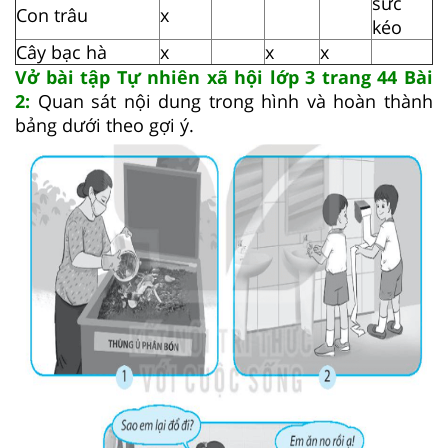
sức
Con trâu
x
kéo
Cây bạc hà
x
x
x
Vở bài tập Tự nhiên xã hội lớp 3 trang 44 Bài
2:
Quan sát nội dung trong hình và hoàn thành
bảng dưới theo gợi ý.