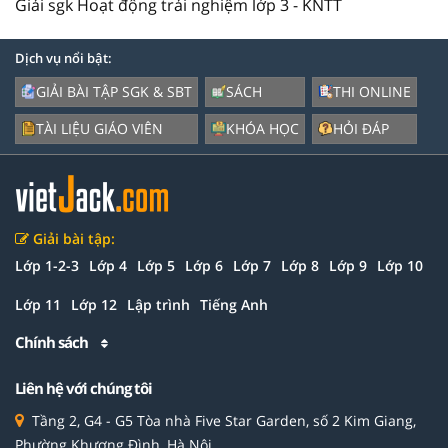
Giải sgk Hoạt động trải nghiệm lớp 3 - KNTT
Dịch vụ nổi bật:
GIẢI BÀI TẬP SGK & SBT
SÁCH
THI ONLINE
TÀI LIỆU GIÁO VIÊN
KHÓA HỌC
HỎI ĐÁP
Giải bài tập:
Lớp 1-2-3
Lớp 4
Lớp 5
Lớp 6
Lớp 7
Lớp 8
Lớp 9
Lớp 10
Lớp 11
Lớp 12
Lập trình
Tiếng Anh
Chính sách
Liên hệ với chúng tôi
Tầng 2, G4 - G5 Tòa nhà Five Star Garden, số 2 Kim Giang,
Phường Khương Đình, Hà Nội