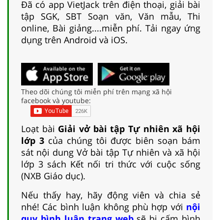
Đã có app VietJack trên điện thoại, giải bài
tập SGK, SBT Soạn văn, Văn mẫu, Thi
online, Bài giảng....miễn phí. Tải ngay ứng
dụng trên Android và iOS.
Theo dõi chúng tôi miễn phí trên mạng xã hội
facebook và youtube:
Loạt bài
Giải vở bài tập Tự nhiên xã hội
lớp 3
của chúng tôi được biên soạn bám
sát nội dung Vở bài tập Tự nhiên và xã hội
lớp 3 sách Kết nối tri thức với cuộc sống
(NXB Giáo dục).
Nếu thấy hay, hãy động viên và chia sẻ
nhé! Các bình luận không phù hợp với
nội
quy bình luận trang web
sẽ bị cấm bình