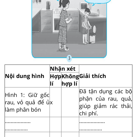
Nhận xét
Nội dung hình
Giải thích
Hợp
Không
lí
hợp lí
Đã tận dụng các bộ
Hình 1: Giữ gốc
phận của rau, quả,
rau, vỏ quả để ủ
x
giúp giảm rác thải,
làm phân bón
chi phí.
………………
………………
…………….
…………….
………………
………………