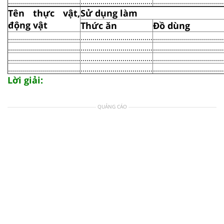
....................................
....................................
...................................
Tên thực vật,
Sử dụng làm
động vật
Thức ăn
Đồ dùng
....................................
....................................
...................................
....................................
....................................
...................................
....................................
....................................
...................................
....................................
....................................
...................................
Lời giải:
QUẢNG CÁO