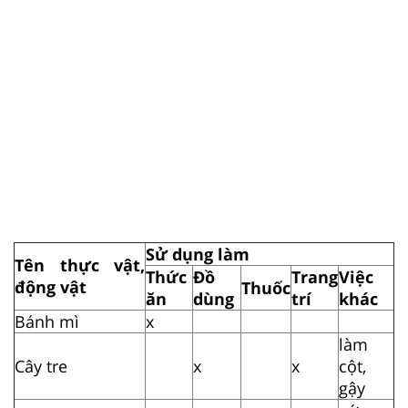
Sử dụng làm
Tên thực vật,
Thức
Đồ
Trang
Việc
động vật
Thuốc
ăn
dùng
trí
khác
Bánh mì
x
làm
Cây tre
x
x
cột,
gậy