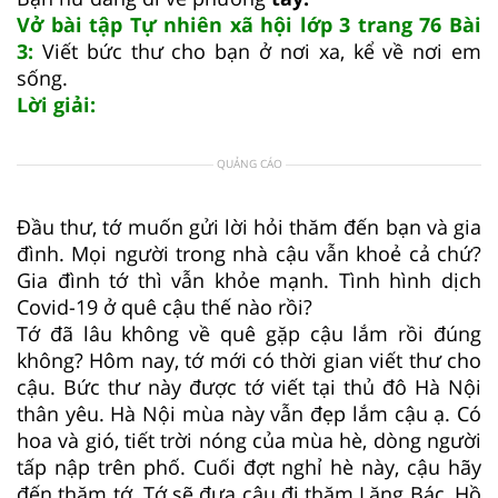
Vở bài tập Tự nhiên xã hội lớp 3 trang 76 Bài
3:
Viết bức thư cho bạn ở nơi xa, kể về nơi em
sống.
Lời giải:
QUẢNG CÁO
Đầu thư, tớ muốn gửi lời hỏi thăm đến bạn và gia
đình. Mọi người trong nhà cậu vẫn khoẻ cả chứ?
Gia đình tớ thì vẫn khỏe mạnh. Tình hình dịch
Covid-19 ở quê cậu thế nào rồi?
Tớ đã lâu không về quê gặp cậu lắm rồi đúng
không? Hôm nay, tớ mới có thời gian viết thư cho
cậu. Bức thư này được tớ viết tại thủ đô Hà Nội
thân yêu. Hà Nội mùa này vẫn đẹp lắm cậu ạ. Có
hoa và gió, tiết trời nóng của mùa hè, dòng người
tấp nập trên phố. Cuối đợt nghỉ hè này, cậu hãy
đến thăm tớ. Tớ sẽ đưa cậu đi thăm Lăng Bác, Hồ