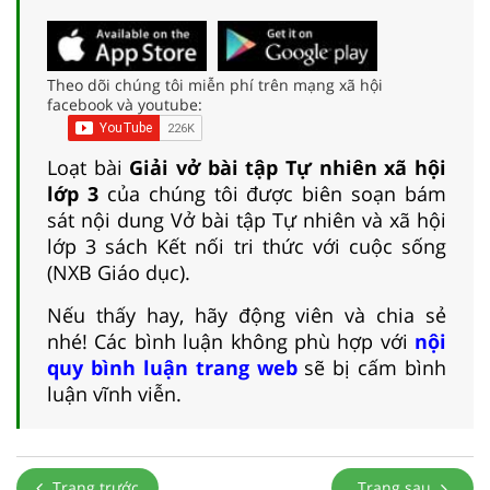
Theo dõi chúng tôi miễn phí trên mạng xã hội
facebook và youtube:
Loạt bài
Giải vở bài tập Tự nhiên xã hội
lớp 3
của chúng tôi được biên soạn bám
sát nội dung Vở bài tập Tự nhiên và xã hội
lớp 3 sách Kết nối tri thức với cuộc sống
(NXB Giáo dục).
Nếu thấy hay, hãy động viên và chia sẻ
nhé! Các bình luận không phù hợp với
nội
quy bình luận trang web
sẽ bị cấm bình
luận vĩnh viễn.
Trang trước
Trang sau