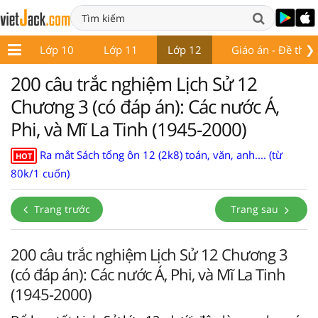
❯
 9
Lớp 10
Lớp 11
Lớp 12
Giáo án - Đề thi
200 câu trắc nghiệm Lịch Sử 12
Chương 3 (có đáp án): Các nước Á,
Phi, và Mĩ La Tinh (1945-2000)
Ra mắt Sách tổng ôn 12 (2k8) toán, văn, anh.... (từ
HOT
80k/1 cuốn)
Trang trước
Trang sau
200 câu trắc nghiệm Lịch Sử 12 Chương 3
(có đáp án): Các nước Á, Phi, và Mĩ La Tinh
(1945-2000)