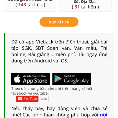
Sử, Địa 12....
(
143
tài liệu )
(
31
tài liệu )
XEM TẤT CẢ
Đã có app VietJack trên điện thoại, giải bài
tập SGK, SBT Soạn văn, Văn mẫu, Thi
online, Bài giảng....miễn phí. Tải ngay ứng
dụng trên Android và iOS.
Theo dõi chúng tôi miễn phí trên mạng xã hội
facebook và youtube:
Nếu thấy hay, hãy động viên và chia sẻ
nhé! Các bình luận không phù hợp với
nội