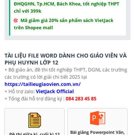
ĐHQGHN, Tp.HCM, Bách Khoa, tốt nghiệp THPT
chỉ với 399k
Mã giảm giá 20% sản phẩm sách VietJack
trên Shopee mall
TÀI LIỆU FILE WORD DÀNH CHO GIÁO VIÊN VÀ
PHỤ HUYNH LỚP 12
+ Bộ giáo án, đề thi tốt nghiệp THPT, DGNL các trường
các trường có lời giải chi tiết 2025 tại
https://tailieugiaovien.com.vn/
+ Hỗ trợ zalo:
VietJack Official
+ Tổng đài hỗ trợ đăng ký :
084 283 45 85
Bài giảng Powerpoint Văn,
Ch
Đề thi giữa kì, cuối kì 12