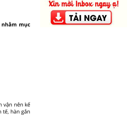
ện nhằm mục
m vận nên kế
 tế, hàn gắn