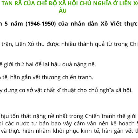
TAN RÃ CỦA CHẾ ĐỘ XÃ HỘI CHỦ NGHĨA Ở LIÊN 
ÂU
h 5 năm (1946-1950) của nhân dân Xô Viết thực
 trận, Liên Xô thu được nhiều thành quả từ trong Chi
ế giới thứ hai để lại hậu quả nặng nề.
 tế, hằn gắn vết thương chiến tranh.
y dựng cơ sở vật chất kĩ thuật cho chủ nghĩa xã hội.
chịu tổn thất nặng nề nhất trong Chiến tranh thế giới
bị các nước tư bản bao vây cấm vận nên kế hoạch
 và thực hiện nhằm khôi phục kinh tế, hàn gắn vết 