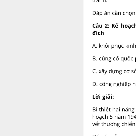
Đáp án cần chọn 
Câu 2:
Kế hoạc
đích
A.
khôi phục kinh
B.
củng cố quốc 
C.
xây dựng cơ sở
D.
công nghiệp h
Lời giải:
Bị thiệt hại nặn
hoạch 5 năm 194
vết thương chiến