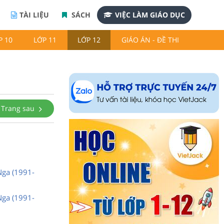
TÀI LIỆU
SÁCH
VIỆC LÀM GIÁO DỤC
P 10
LỚP 11
LỚP 12
GIÁO ÁN - ĐỀ THI
Trang sau
Nga (1991-
Nga (1991-