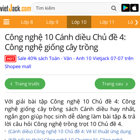
❯
ớp 7
Lớp 8
Lớp 9
Lớp 10
Lớp 11
Lớp 
Công nghệ 10 Cánh diều Chủ đề 4:
Công nghệ giống cây trồng
Sale 40% sách Toán - Văn - Anh 10 Vietjack 07-07 trên
HOT
Shopee mall
Trang trước
Trang sau
Với giải bài tập Công nghệ 10 Chủ đề 4: Công
nghệ giống cây trồng sách Cánh diều hay nhất,
ngắn gọn giúp học sinh dễ dàng làm bài tập & trả
lời câu hỏi Công nghệ trồng trọt 10 Chủ đề 4.
(Cánh diều) Công nghệ 10 Chủ đề 4: Vẽ kĩ thuật ứng dụng
(Kết nối tri thức) Công nghệ 10 Chương IV: Công nghệ