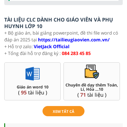
TÀI LIỆU CLC DÀNH CHO GIÁO VIÊN VÀ PHỤ
HUYNH LỚP 10
+ Bộ giáo án, bài giảng powerpoint, đề thi file word có
đáp án 2025 tại
https://tailieugiaovien.com.vn/
+ Hỗ trợ zalo:
VietJack Official
+ Tổng đài hỗ trợ đăng ký :
084 283 45 85
Chuyên đề dạy thêm Toán,
Giáo án word 10
Lí, Hóa ...10
(
95
tài liệu )
(
71
tài liệu )
XEM TẤT CẢ