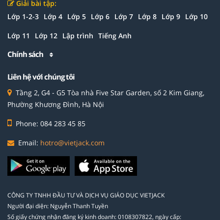
Giải bài tập:
Lớp 1-2-3
Lớp 4
Lớp 5
Lớp 6
Lớp 7
Lớp 8
Lớp 9
Lớp 10
Lớp 11
Lớp 12
Lập trình
Tiếng Anh
Chính sách
Liên hệ với chúng tôi
Tầng 2, G4 - G5 Tòa nhà Five Star Garden, số 2 Kim Giang,
Phường Khương Đình, Hà Nội
Phone: 084 283 45 85
Email:
hotro@vietjack.com
CÔNG TY TNHH ĐẦU TƯ VÀ DỊCH VỤ GIÁO DỤC VIETJACK
Người đại diện: Nguyễn Thanh Tuyền
Số giấy chứng nhận đăng ký kinh doanh: 0108307822, ngày cấp: