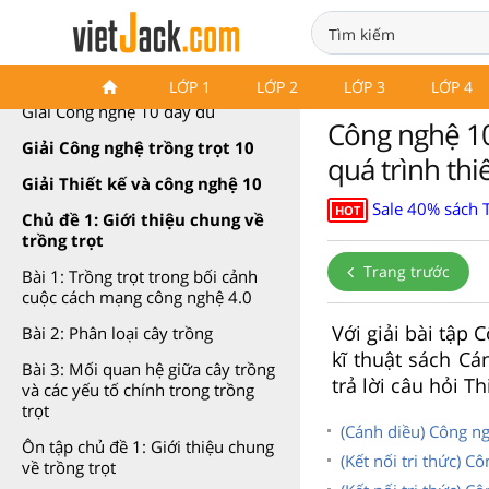
Công nghệ 10 Cánh diều
LỚP 1
LỚP 2
LỚP 3
LỚP 4
Giải Công nghệ 10 đầy đủ
Công nghệ 10
Giải Công nghệ trồng trọt 10
quá trình thiế
Giải Thiết kế và công nghệ 10
Sale 40% sách T
HOT
Chủ đề 1: Giới thiệu chung về
trồng trọt
Trang trước
Bài 1: Trồng trọt trong bối cảnh
cuộc cách mạng công nghệ 4.0
Với giải bài tập 
Bài 2: Phân loại cây trồng
kĩ thuật sách Cá
Bài 3: Mối quan hệ giữa cây trồng
trả lời câu hỏi T
và các yếu tố chính trong trồng
trọt
(Cánh diều) Công n
Ôn tập chủ đề 1: Giới thiệu chung
(Kết nối tri thức) 
về trồng trọt