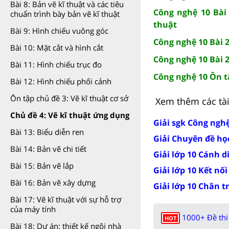
Bài 8: Bản vẽ kĩ thuật và các tiêu
Công nghệ 10 Bài 
chuẩn trình bày bản vẽ kĩ thuật
thuật
Bài 9: Hình chiếu vuông góc
Công nghệ 10 Bài 2
Bài 10: Mặt cắt và hình cắt
Công nghệ 10 Bài 2
Bài 11: Hình chiếu trục đo
Công nghệ 10 Ôn tậ
Bài 12: Hình chiếu phối cảnh
Ôn tập chủ đề 3: Vẽ kĩ thuật cơ sở
Xem thêm các tài 
Chủ đề 4: Vẽ kĩ thuật ứng dụng
Giải sgk Công ngh
Bài 13: Biểu diễn ren
Giải Chuyên đề họ
Bài 14: Bản vẽ chi tiết
Giải lớp 10 Cánh d
Bài 15: Bản vẽ lắp
Giải lớp 10 Kết nối
Bài 16: Bản vẽ xây dựng
Giải lớp 10 Chân t
Bài 17: Vẽ kĩ thuật với sự hỗ trợ
của máy tính
1000+ Đề thi 
HOT
Bài 18: Dự án: thiết kế ngôi nhà