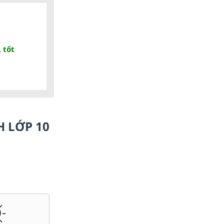
 tốt
H LỚP 10