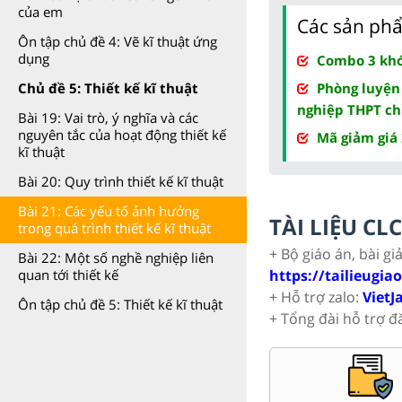
của em
Các sản phẩ
Ôn tập chủ đề 4: Vẽ kĩ thuật ứng
dụng
Combo 3 khóa
Phòng luyện
Chủ đề 5: Thiết kế kĩ thuật
nghiệp THPT ch
Bài 19: Vai trò, ý nghĩa và các
nguyên tắc của hoạt động thiết kế
Mã giảm giá
kĩ thuật
Bài 20: Quy trình thiết kế kĩ thuật
Bài 21: Các yếu tố ảnh hưởng
TÀI LIỆU C
trong quá trình thiết kế kĩ thuật
+ Bộ giáo án, bài gi
Bài 22: Một số nghề nghiệp liên
https://tailieugia
quan tới thiết kế
+ Hỗ trợ zalo:
VietJ
Ôn tập chủ đề 5: Thiết kế kĩ thuật
+ Tổng đài hỗ trợ đ