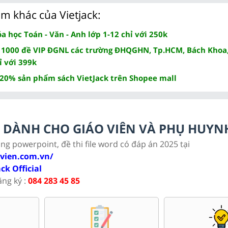
m khác của Vietjack:
 học Toán - Văn - Anh lớp 1-12 chỉ với 250k
 1000 đề VIP ĐGNL các trường ĐHQGHN, Tp.HCM, Bách Khoa,
ỉ với 399k
 20% sản phẩm sách VietJack trên Shopee mall
LC DÀNH CHO GIÁO VIÊN VÀ PHỤ HUYN
ảng powerpoint, đề thi file word có đáp án 2025 tại
ovien.com.vn/
ack Official
ăng ký :
084 283 45 85