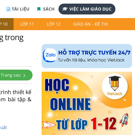
TÀI LIỆU
SÁCH
VIỆC LÀM GIÁO DỤC
P 10
LỚP 11
LỚP 12
GIÁO ÁN - ĐỀ THI
g trong
Trang sau
rình thiết kế
àm bài tập &
huật