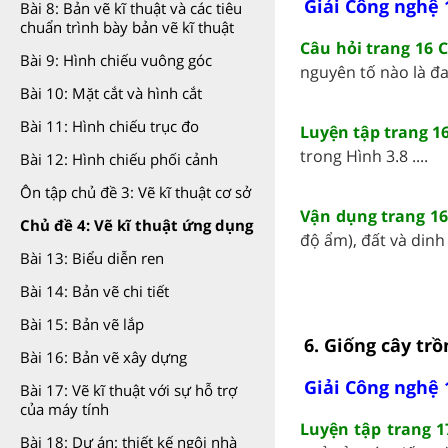
Giải Công nghệ 
Bài 8: Bản vẽ kĩ thuật và các tiêu
chuẩn trình bày bản vẽ kĩ thuật
Câu hỏi trang 16 
Bài 9: Hình chiếu vuông góc
nguyên tố nào là đa 
Bài 10: Mặt cắt và hình cắt
Bài 11: Hình chiếu trục đo
Luyện tập trang 1
trong Hình 3.8 ....
Bài 12: Hình chiếu phối cảnh
Ôn tập chủ đề 3: Vẽ kĩ thuật cơ sở
Vận dụng trang 16
Chủ đề 4: Vẽ kĩ thuật ứng dụng
độ ẩm), đất và dinh 
Bài 13: Biểu diễn ren
Bài 14: Bản vẽ chi tiết
Bài 15: Bản vẽ lắp
6. Giống cây trồ
Bài 16: Bản vẽ xây dựng
Giải Công nghệ 
Bài 17: Vẽ kĩ thuật với sự hỗ trợ
của máy tính
Luyện tập trang 1
Bài 18: Dự án: thiết kế ngôi nhà