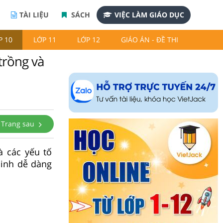
TÀI LIỆU
SÁCH
VIỆC LÀM GIÁO DỤC
P 10
LỚP 11
LỚP 12
GIÁO ÁN - ĐỀ THI
trồng và
Trang sau
à các yếu tố
sinh dễ dàng