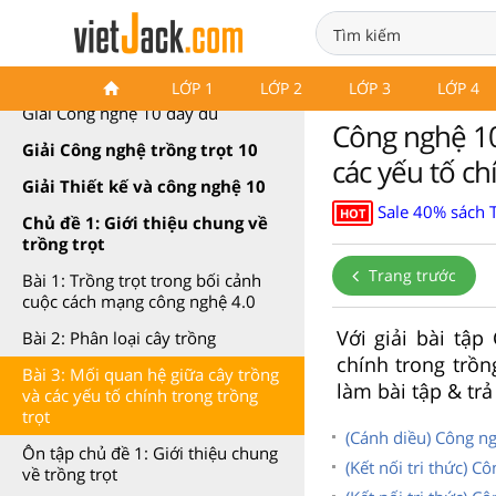
Công nghệ 10 Cánh diều
LỚP 1
LỚP 2
LỚP 3
LỚP 4
Giải Công nghệ 10 đầy đủ
Công nghệ 10
Giải Công nghệ trồng trọt 10
các yếu tố ch
Giải Thiết kế và công nghệ 10
Sale 40% sách T
HOT
Chủ đề 1: Giới thiệu chung về
trồng trọt
Trang trước
Bài 1: Trồng trọt trong bối cảnh
cuộc cách mạng công nghệ 4.0
Với giải bài tậ
Bài 2: Phân loại cây trồng
chính trong trồn
Bài 3: Mối quan hệ giữa cây trồng
làm bài tập & trả
và các yếu tố chính trong trồng
trọt
(Cánh diều) Công n
Ôn tập chủ đề 1: Giới thiệu chung
(Kết nối tri thức) C
về trồng trọt