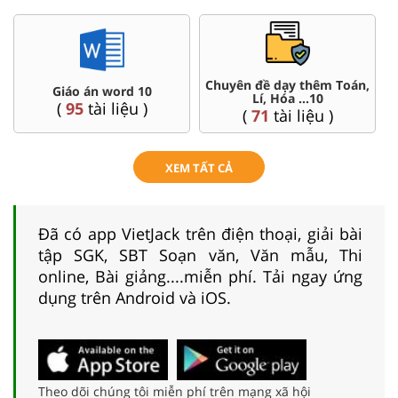
Đề thi HSG 10
Trắc nghiệm đúng sai 10
(
8
tài liệu )
(
41
tài liệu )
XEM TẤT CẢ
Đã có app VietJack trên điện thoại, giải bài
tập SGK, SBT Soạn văn, Văn mẫu, Thi
online, Bài giảng....miễn phí. Tải ngay ứng
dụng trên Android và iOS.
Theo dõi chúng tôi miễn phí trên mạng xã hội