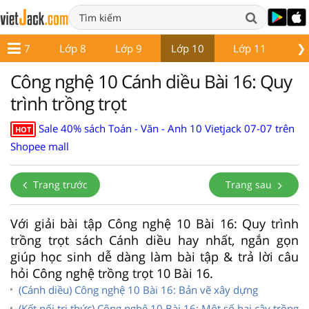
❯
Lớp 7
Lớp 8
Lớp 9
Lớp 10
Lớp 11
Lớ
Công nghệ 10 Cánh diều Bài 16: Quy
trình trồng trọt
Sale 40% sách Toán - Văn - Anh 10 Vietjack 07-07 trên
HOT
Shopee mall
Trang trước
Trang sau
Với giải bài tập Công nghệ 10 Bài 16: Quy trình
trồng trọt sách Cánh diều hay nhất, ngắn gọn
giúp học sinh dễ dàng làm bài tập & trả lời câu
hỏi Công nghệ trồng trọt 10 Bài 16.
(Cánh diều) Công nghệ 10 Bài 16: Bản vẽ xây dựng
(Kết nối tri thức) Công nghệ 10 Bài 16: Một số hại cây trồng