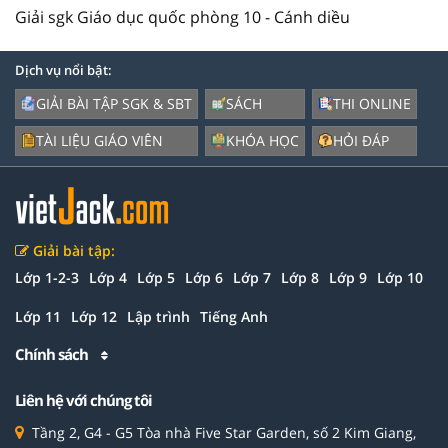
Giải sgk Giáo dục quốc phòng 10 - Cánh diều
Dịch vụ nổi bật:
GIẢI BÀI TẬP SGK & SBT
SÁCH
THI ONLINE
TÀI LIỆU GIÁO VIÊN
KHÓA HỌC
HỎI ĐÁP
Giải bài tập:
Lớp 1-2-3
Lớp 4
Lớp 5
Lớp 6
Lớp 7
Lớp 8
Lớp 9
Lớp 10
Lớp 11
Lớp 12
Lập trình
Tiếng Anh
Chính sách
Liên hệ với chúng tôi
Tầng 2, G4 - G5 Tòa nhà Five Star Garden, số 2 Kim Giang,