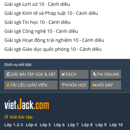
Giải sgk Lịch sử 10 - Cánh diều
Giải sgk Kinh tế và Pháp luật 10 - Cánh diều
Giải sgk Tin học 10 - Cánh diều
Giải sgk Công nghệ 10 - Cánh diều
Giải sgk Hoạt động trải nghiệm 10 - Cánh diều
Giải sgk Giáo dục quốc phòng 10 - Cánh diều
Dịch vụ nổi bật:
GIẢI BÀI TẬP SGK & SBT
SÁCH
THI ONLINE
TÀI LIỆU GIÁO VIÊN
KHÓA HỌC
HỎI ĐÁP
Giải bài tập:
Lớp 1-2-3
Lớp 4
Lớp 5
Lớp 6
Lớp 7
Lớp 8
Lớp 9
Lớp 10