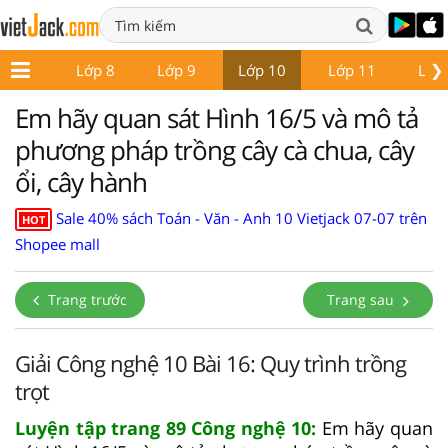
❯
Lớp 7
Lớp 8
Lớp 9
Lớp 10
Lớp 11
Lớp
Em hãy quan sát Hình 16/5 và mô tả
phương pháp trồng cây cà chua, cây
ổi, cây hành
Sale 40% sách Toán - Văn - Anh 10 Vietjack 07-07 trên
HOT
Shopee mall
Trang trước
Trang sau
Giải Công nghệ 10 Bài 16: Quy trình trồng
trọt
Luyện tập trang 89 Công nghệ 10:
Em hãy quan