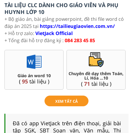
TÀI LIỆU CLC DÀNH CHO GIÁO VIÊN VÀ PHỤ
HUYNH LỚP 10
+ Bộ giáo án, bài giảng powerpoint, đề thi file word có
đáp án 2025 tại
https://tailieugiaovien.com.vn/
+ Hỗ trợ zalo:
VietJack Official
+ Tổng đài hỗ trợ đăng ký :
084 283 45 85
Chuyên đề dạy thêm Toán,
Giáo án word 10
Đề 
Lí, Hóa ...10
(
95
tài liệu )
(
8
(
71
tài liệu )
XEM TẤT CẢ
Đã có app VietJack trên điện thoại, giải bài
tập SGK, SBT Soạn văn, Văn mẫu, Thi