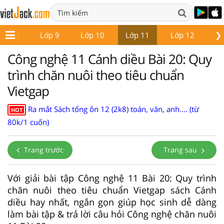
❯
Lớp 8
Lớp 9
Lớp 10
Lớp 11
Lớp 12
Gi
Công nghệ 11 Cánh diều Bài 20: Quy
trình chăn nuôi theo tiêu chuẩn
Vietgap
Ra mắt Sách tổng ôn 12 (2k8) toán, văn, anh.... (từ
HOT
80k/1 cuốn)
Trang trước
Trang sau
Với giải bài tập Công nghệ 11 Bài 20: Quy trình
chăn nuôi theo tiêu chuẩn Vietgap sách Cánh
diều hay nhất, ngắn gọn giúp học sinh dễ dàng
làm bài tập & trả lời câu hỏi Công nghệ chăn nuôi