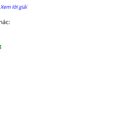
Xem lời giải
hác:
g