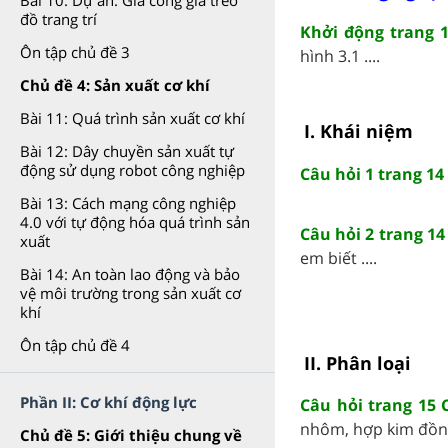
Bài 10: Dự án: Gia công giá treo
đồ trang trí
Khởi động trang 
Ôn tập chủ đề 3
hình 3.1 ....
Chủ đề 4: Sản xuất cơ khí
Bài 11: Quá trình sản xuất cơ khí
I. Khái niệm
Bài 12: Dây chuyền sản xuất tự
động sử dụng robot công nghiệp
Câu hỏi 1 trang 14
Bài 13: Cách mạng công nghiệp
4.0 với tự động hóa quá trình sản
Câu hỏi 2 trang 1
xuất
em biết ....
Bài 14: An toàn lao động và bảo
vệ môi trường trong sản xuất cơ
khí
Ôn tập chủ đề 4
II. Phân loại
Phần II: Cơ khí động lực
Câu hỏi trang 15
nhôm, hợp kim đồng 
Chủ đề 5: Giới thiệu chung về