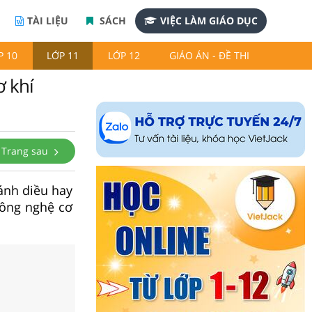
TÀI LIỆU
SÁCH
VIỆC LÀM GIÁO DỤC
P 10
LỚP 11
LỚP 12
GIÁO ÁN - ĐỀ THI
ơ khí
Trang sau
Cánh diều hay
Công nghệ cơ