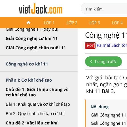
Công nghệ 11 Cánh diều
LỚP 1
LỚP 2
LỚP 3
LỚP 4
Giải Công nghệ 11 (đầy đủ)
Công nghệ 11 
Giải Công nghệ cơ khí 11
Ra mắt Sách tổn
HOT
Giải Công nghệ chăn nuôi 11
Trang trước
Công nghệ cơ khí 11
Với giải bài tập 
Phần I: Cơ khí chế tạo
nhất, ngắn gọn g
Chủ đề 1: Giới thiệu chung về
khí 11 Bài 3.
cơ khí chế tạo
Bài 1: Khái quát về cơ khí chế tạo
Nội dung
Bài 2: Quy trình chế tạo cơ khí
Giải Công nghệ 11
Chủ đề 2: Vật liệu cơ khí
Giải Công nghệ 11