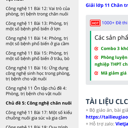
Giải lớp 11 Chân t
Công nghệ 11 Bài 12: Vai trò của
phòng, trị bệnh trong chăn nuôi
1000+ Đề thi 
Công nghệ 11 Bài 13: Phòng, trị
HOT
một số bệnh phổ biến ở lợn
Các sản phẩ
Công nghệ 11 Bài 14: Phòng, trị
một số bệnh phổ biến ở gia cầm
Combo 3 khóa
Công nghệ 11 Bài 15: Phòng, trị
Phòng luyện
một số bệnh phổ biến ở trâu, bò
nghiệp THPT ch
Công nghệ 11 Bài 16: Ứng dụng
Mã giảm giá
công nghệ sinh học trong phòng,
trị bệnh cho vật nuôi
Công nghệ 11 Ôn tập chủ đề 4:
Phòng, trị bệnh cho vật nuôi
TÀI LIỆU C
Chủ đề 5: Công nghệ chăn nuôi
+ Bộ giáo án, bài gi
Công nghệ 11 Bài 17: Một số kiểu
https://tailieugia
chuồng nuôi gia súc và gia cầm
+ Hỗ trợ zalo:
VietJ
Công nghệ 11 Bài 18: Quy trình