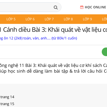
HỌC ONLINE
LỚP 5
LỚP 6
LỚP 7
LỚP 8
LỚP 9
LỚ
Cánh diều Bài 3: Khái quát về vật liệu c
g ôn 12 (2k8) toán, văn, anh.... (từ 80k/1 cuốn)
Công nghệ 11 Bài 3: Khái quát về vật liệu cơ khí sách 
iúp học sinh dễ dàng làm bài tập & trả lời câu hỏi 
 trang 14
 trang 15