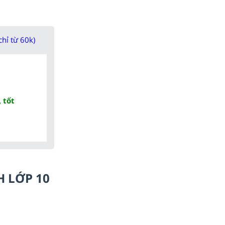
chỉ từ 60k)
 tốt
H LỚP 10