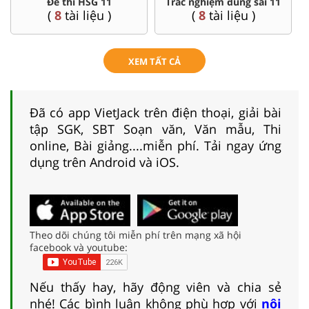
c nghiệm đúng sai 11
Đề thi giữa kì, cuối kì 11
Sử
(
8
tài liệu )
(
269
tài liệu )
(
3
XEM TẤT CẢ
Đã có app VietJack trên điện thoại, giải bài
tập SGK, SBT Soạn văn, Văn mẫu, Thi
online, Bài giảng....miễn phí. Tải ngay ứng
dụng trên Android và iOS.
Theo dõi chúng tôi miễn phí trên mạng xã hội
facebook và youtube:
Nếu thấy hay, hãy động viên và chia sẻ
nhé! Các bình luận không phù hợp với
nội