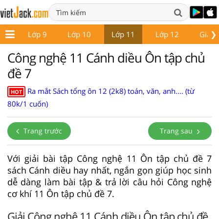
❯
 8
Lớp 9
Lớp 10
Lớp 11
Lớp 12
Giáo 
Công nghệ 11 Cánh diều Ôn tập chủ
đề 7
Ra mắt Sách tổng ôn 12 (2k8) toán, văn, anh.... (từ
HOT
80k/1 cuốn)
Trang trước
Trang sau
Với giải bài tập Công nghệ 11 Ôn tập chủ đề 7
sách Cánh diều hay nhất, ngắn gọn giúp học sinh
dễ dàng làm bài tập & trả lời câu hỏi Công nghệ
cơ khí 11 Ôn tập chủ đề 7.
Giải Công nghệ 11 Cánh diều Ôn tập chủ đề