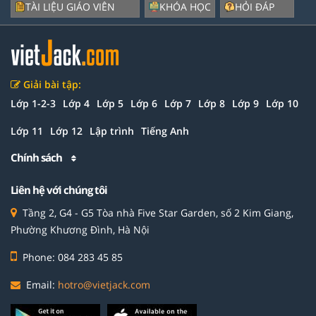
TÀI LIỆU GIÁO VIÊN
KHÓA HỌC
HỎI ĐÁP
Giải bài tập:
Lớp 1-2-3
Lớp 4
Lớp 5
Lớp 6
Lớp 7
Lớp 8
Lớp 9
Lớp 10
Lớp 11
Lớp 12
Lập trình
Tiếng Anh
Chính sách
Liên hệ với chúng tôi
Tầng 2, G4 - G5 Tòa nhà Five Star Garden, số 2 Kim Giang,
Phường Khương Đình, Hà Nội
Phone: 084 283 45 85
Email:
hotro@vietjack.com