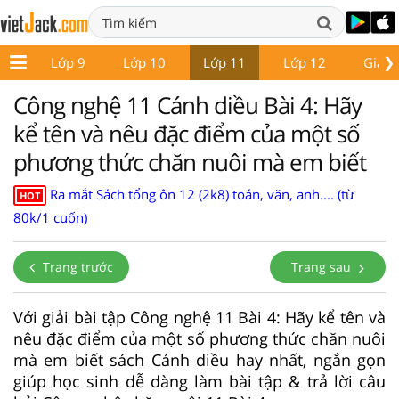
❯
 8
Lớp 9
Lớp 10
Lớp 11
Lớp 12
Giáo 
Công nghệ 11 Cánh diều Bài 4: Hãy
kể tên và nêu đặc điểm của một số
phương thức chăn nuôi mà em biết
Ra mắt Sách tổng ôn 12 (2k8) toán, văn, anh.... (từ
HOT
80k/1 cuốn)
Trang trước
Trang sau
Với giải bài tập Công nghệ 11 Bài 4: Hãy kể tên và
nêu đặc điểm của một số phương thức chăn nuôi
mà em biết sách Cánh diều hay nhất, ngắn gọn
giúp học sinh dễ dàng làm bài tập & trả lời câu