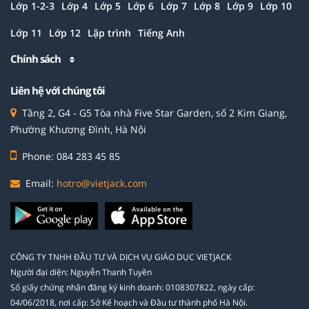
Lớp 1-2-3
Lớp 4
Lớp 5
Lớp 6
Lớp 7
Lớp 8
Lớp 9
Lớp 10
Lớp 11
Lớp 12
Lập trình
Tiếng Anh
Chính sách
Liên hệ với chúng tôi
Tầng 2, G4 - G5 Tòa nhà Five Star Garden, số 2 Kim Giang,
Phường Khương Đình, Hà Nội
Phone: 084 283 45 85
Email:
hotro@vietjack.com
CÔNG TY TNHH ĐẦU TƯ VÀ DỊCH VỤ GIÁO DỤC VIETJACK
Người đại diện: Nguyễn Thanh Tuyền
Số giấy chứng nhận đăng ký kinh doanh: 0108307822, ngày cấp:
04/06/2018, nơi cấp: Sở Kế hoạch và Đầu tư thành phố Hà Nội.