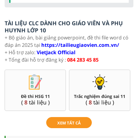
TÀI LIỆU CLC DÀNH CHO GIÁO VIÊN VÀ PHỤ
HUYNH LỚP 10
+ Bộ giáo án, bài giảng powerpoint, đề thi file word có
đáp án 2025 tại
https://tailieugiaovien.com.vn/
+ Hỗ trợ zalo:
VietJack Official
+ Tổng đài hỗ trợ đăng ký :
084 283 45 85
Đề thi HSG 11
Trắc nghiệm đúng sai 11
(
8
tài liệu )
(
8
tài liệu )
XEM TẤT CẢ