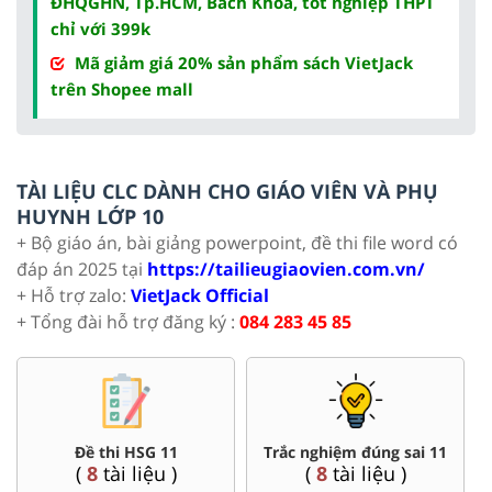
ĐHQGHN, Tp.HCM, Bách Khoa, tốt nghiệp THPT
chỉ với 399k
Mã giảm giá 20% sản phẩm sách VietJack
trên Shopee mall
TÀI LIỆU CLC DÀNH CHO GIÁO VIÊN VÀ PHỤ
HUYNH LỚP 10
+ Bộ giáo án, bài giảng powerpoint, đề thi file word có
đáp án 2025 tại
https://tailieugiaovien.com.vn/
+ Hỗ trợ zalo:
VietJack Official
+ Tổng đài hỗ trợ đăng ký :
084 283 45 85
Đề thi HSG 11
Trắc nghiệm đúng sai 11
(
8
tài liệu )
(
8
tài liệu )