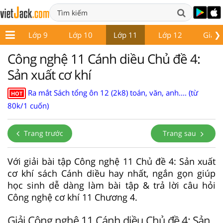
❯
 8
Lớp 9
Lớp 10
Lớp 11
Lớp 12
Giáo 
Công nghệ 11 Cánh diều Chủ đề 4:
Sản xuất cơ khí
Ra mắt Sách tổng ôn 12 (2k8) toán, văn, anh.... (từ
HOT
80k/1 cuốn)
Trang trước
Trang sau
Với giải bài tập Công nghệ 11 Chủ đề 4: Sản xuất
cơ khí sách Cánh diều hay nhất, ngắn gọn giúp
học sinh dễ dàng làm bài tập & trả lời câu hỏi
Công nghệ cơ khí 11 Chương 4.
Giải Công nghệ 11 Cánh diều Chủ đề 4: Sản