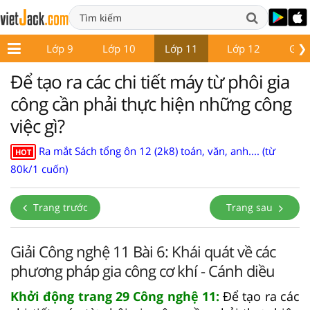
❯
ớp 8
Lớp 9
Lớp 10
Lớp 11
Lớp 12
Giáo
Để tạo ra các chi tiết máy từ phôi gia
công cần phải thực hiện những công
việc gì?
Ra mắt Sách tổng ôn 12 (2k8) toán, văn, anh.... (từ
HOT
80k/1 cuốn)
Trang trước
Trang sau
Giải Công nghệ 11 Bài 6: Khái quát về các
phương pháp gia công cơ khí - Cánh diều
Khởi động trang 29 Công nghệ 11:
Để tạo ra các