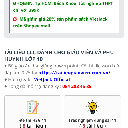
ĐHQGHN, Tp.HCM, Bách Khoa, tốt nghiệp THPT
chỉ với 399k
Mã giảm giá 20% sản phẩm sách VietJack
trên Shopee mall
TÀI LIỆU CLC DÀNH CHO GIÁO VIÊN VÀ PHỤ
HUYNH LỚP 10
+ Bộ giáo án, bài giảng powerpoint, đề thi file word có
đáp án 2025 tại
https://tailieugiaovien.com.vn/
+ Hỗ trợ zalo:
VietJack Official
+ Tổng đài hỗ trợ đăng ký :
084 283 45 85
Đề thi HSG 11
Trắc nghiệm đúng sai 11
(
8
tài liệu )
(
8
tài liệu )