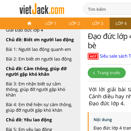
Đạo đức lớp 4 Cánh diều
LỚP 1
LỚP 2
LỚP 3
LỚP 4
Giải Đạo đức lớp 4
Đạo đức lớp 
Chủ đề: Biết ơn người lao động
bè
Bài 1: Người lao động quanh em
Siêu sale sách 
HOT
Bài 2: Em biết ơn người lao động
Chủ đề: Cảm thông, giúp đỡ
Trang trước
người gặp khó khăn
Bài 3: Em nhận biết sự cảm
Với lời giải bà
thông, giúp đỡ người gặp khó
khăn
Cánh diều hay nhấ
Đạo đức lớp 4.
Bài 4: Em thể hiện sự cảm thông,
giúp đỡ người gặp khó khăn
Nội dung
Chủ đề: Yêu lao động
Đạo đức lớp 4 tra
Bài 5: Em yêu lao động