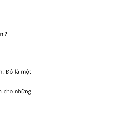
n ?
n: Đó là một
àm cho những