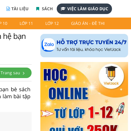
TÀI LIỆU
SÁCH
VIỆC LÀM GIÁO DỤC
P 10
LỚP 11
LỚP 12
GIÁO ÁN - ĐỀ THI
n hệ bạn
Trang sau
 bạn bè sách
à làm bài tập