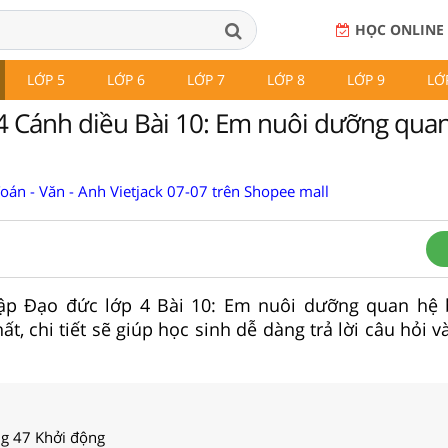
HỌC ONLINE
LỚP 5
LỚP 6
LỚP 7
LỚP 8
LỚP 9
LỚ
4 Cánh diều Bài 10: Em nuôi dưỡng qua
Toán - Văn - Anh Vietjack 07-07 trên Shopee mall
i tập Đạo đức lớp 4 Bài 10: Em nuôi dưỡng quan hệ
t, chi tiết sẽ giúp học sinh dễ dàng trả lời câu hỏi v
ng 47 Khởi động