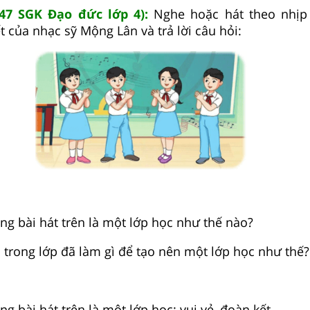
 47 SGK Đạo đức lớp 4):
Nghe hoặc hát theo nhịp
t của nhạc sỹ Mộng Lân và trả lời câu hỏi:
ong bài hát trên là một lớp học như thế nào?
n trong lớp đã làm gì để tạo nên một lớp học như thế?
ong bài hát trên là một lớp học: vui vẻ, đoàn kết