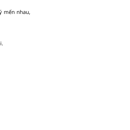
uý mến nhau,
i.