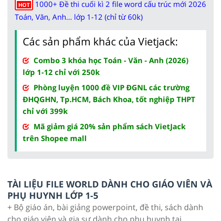
1000+ Đề thi cuối kì 2 file word cấu trúc mới 2026
HOT
Toán, Văn, Anh... lớp 1-12 (chỉ từ 60k)
Các sản phẩm khác của Vietjack:
Combo 3 khóa học Toán - Văn - Anh (2026)
lớp 1-12 chỉ với 250k
Phòng luyện 1000 đề VIP ĐGNL các trường
ĐHQGHN, Tp.HCM, Bách Khoa, tốt nghiệp THPT
chỉ với 399k
Mã giảm giá 20% sản phẩm sách VietJack
trên Shopee mall
TÀI LIỆU FILE WORLD DÀNH CHO GIÁO VIÊN VÀ
PHỤ HUYNH LỚP 1-5
+ Bộ giáo án, bài giảng powerpoint, đề thi, sách dành
cho giáo viên và gia sư dành cho phụ huynh tại