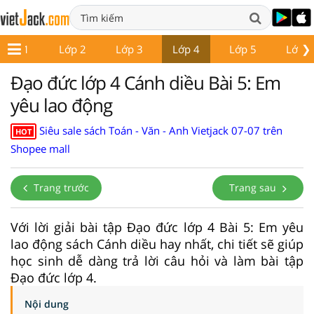
❯
Lớp 1
Lớp 2
Lớp 3
Lớp 4
Lớp 5
Lớp 6
Đạo đức lớp 4 Cánh diều Bài 5: Em
yêu lao động
Siêu sale sách Toán - Văn - Anh Vietjack 07-07 trên
HOT
Shopee mall
Trang trước
Trang sau
Với lời giải bài tập Đạo đức lớp 4 Bài 5: Em yêu
lao động sách Cánh diều hay nhất, chi tiết sẽ giúp
học sinh dễ dàng trả lời câu hỏi và làm bài tập
Đạo đức lớp 4.
Nội dung