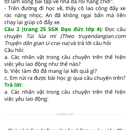
tớ làm xong bài tập về nhà đã rồi hẵng chơi".
- Trên đường đi học về, thấy cô lao công đẩy xe
rác nặng nhọc, An đã không ngại bẩn mà liền
chạy lại giúp cô đẩy xe.
Câu 2 (trang 25 SGK Đạo đức lớp 4):
Đọc câu
chuyện
Túi lúa mì (Theo truyendangian.com
Truyện dân gian U-crai-na)
và trả lời câu hỏi
Câu hỏi:
a. Các nhân vật trong câu chuyện trên thể hiện
việc yêu lao động như thế nào?
b. Việc làm đó đã mang lại kết quả gì?
c. Em rút ra được bài học gi qua câu chuyện trên?
Trả lời:
a. Các nhân vật trong câu chuyện trên thể hiện
việc yêu lao động:
QUẢNG CÁO