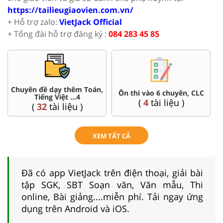
https://tailieugiaovien.com.vn/
+ Hỗ trợ zalo:
VietJack Official
+ Tổng đài hỗ trợ đăng ký :
084 283 45 85
Chuyên đề dạy thêm Toán,
Ôn thi vào 6 chuyên, CLC
Tiếng Việt ...4
(
4
tài liệu )
(
32
tài liệu )
XEM TẤT CẢ
Đã có app VietJack trên điện thoại, giải bài
tập SGK, SBT Soạn văn, Văn mẫu, Thi
online, Bài giảng....miễn phí. Tải ngay ứng
dụng trên Android và iOS.