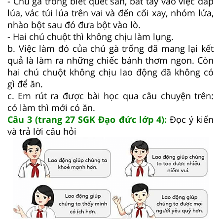
- Chú gà trống biết quét sân, bắt tay vào việc đâp
lúa, vác túi lúa trên vai và đến cối xay, nhóm lửa,
nhào bột sau đó đưa bột vào lò.
- Hai chú chuột thì không chịu làm lụng.
b. Việc làm đó của chú gà trống đã mang lại kết
quả là làm ra những chiếc bánh thơm ngon. Còn
hai chú chuột không chịu lao động đã không có
gì để ăn.
c. Em rút ra được bài học qua câu chuyện trên:
có làm thì mới có ăn.
Câu 3 (trang 27 SGK Đạo đức lớp 4):
Đọc ý kiến
và trả lời câu hỏi