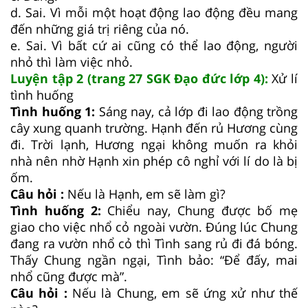
d. Sai. Vì mỗi một hoạt động lao động đều mang
đến những giá trị riêng của nó.
e. Sai. Vì bất cứ ai cũng có thể lao động, người
nhỏ thì làm việc nhỏ.
Luyện tập 2 (trang 27 SGK Đạo đức lớp 4):
Xử lí
tình huống
Tình huống 1:
Sáng nay, cả lớp đi lao động trồng
cây xung quanh trường. Hạnh đến rủ Hương cùng
đi. Trời lạnh, Hương ngại không muốn ra khỏi
nhà nên nhờ Hạnh xin phép cô nghỉ với lí do là bị
ốm.
Câu hỏi :
Nếu là Hạnh, em sẽ làm gì?
Tình huống 2:
Chiểu nay, Chung được bố mẹ
giao cho việc nhổ cỏ ngoài vườn. Đúng lúc Chung
đang ra vườn nhổ cỏ thì Tình sang rủ đi đá bóng.
Thấy Chung ngần ngại, Tình bảo: “Để đấy, mai
nhổ cũng được mà”.
Câu hỏi :
Nếu là Chung, em sẽ ứng xử như thế