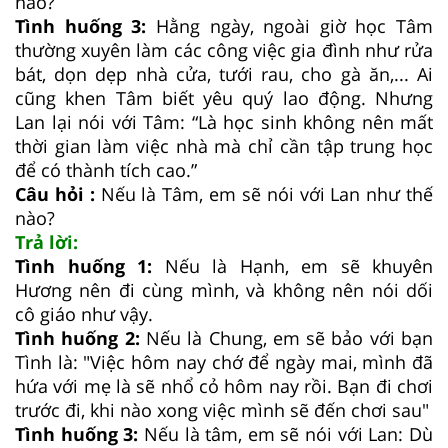
nào?
Tình huống 3:
Hằng ngày, ngoài giờ học Tâm
thường xuyên làm các công việc gia đình như rửa
bát, dọn dẹp nhà cửa, tưới rau, cho gà ăn,... Ai
cũng khen Tâm biết yêu quý lao động. Nhưng
Lan lại nói với Tâm: “Là học sinh không nên mất
thời gian làm việc nhà mà chỉ cần tập trung học
để có thành tích cao.”
Câu hỏi :
Nếu là Tâm, em sẽ nói với Lan như thế
nào?
Trả lời:
Tình huống 1:
Nếu là Hạnh, em sẽ khuyên
Hương nên đi cùng mình, và không nên nói dối
cô giáo như vậy.
Tình huống 2:
Nếu là Chung, em sẽ bảo với bạn
Tình là: "Việc hôm nay chớ để ngày mai, mình đã
hứa với mẹ là sẽ nhổ cỏ hôm nay rồi. Bạn đi chơi
trước đi, khi nào xong việc mình sẽ đến chơi sau"
Tình huống 3:
Nếu là tâm, em sẽ nói với Lan: Dù