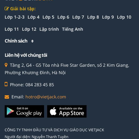
Giải bài tập:
Lớp 1-2-3
Lớp 4
Lớp 5
Lớp 6
Lớp 7
Lớp 8
Lớp 9
Lớp 10
Lớp 11
Lớp 12
Lập trình
Tiếng Anh
Chính sách
Liên hệ với chúng tôi
Tầng 2, G4 - G5 Tòa nhà Five Star Garden, số 2 Kim Giang,
Phường Khương Đình, Hà Nội
Phone: 084 283 45 85
Email:
hotro@vietjack.com
CÔNG TY TNHH ĐẦU TƯ VÀ DỊCH VỤ GIÁO DỤC VIETJACK
Người đại diện: Nguyễn Thanh Tuyền