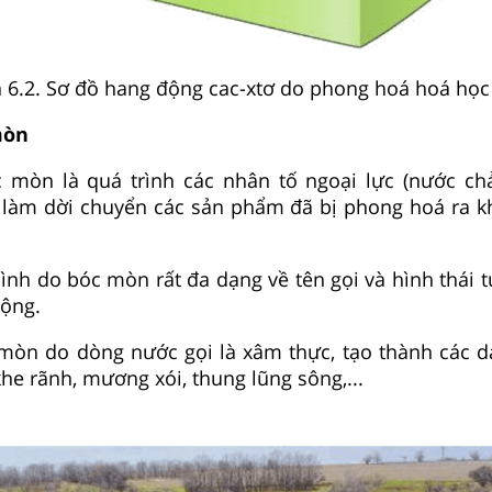
 6.2. Sơ đồ hang động cac-xtơ do phong hoá hoá học
mòn
c mòn là quá trình các nhân tố ngoại lực (nước chả
.) làm dời chuyển các sản phẩm đã bị phong hoá ra kh
 hình do bóc mòn rất đa dạng về tên gọi và hình thái 
động.
 mòn do dòng nước gọi là xâm thực, tạo thành các d
he rãnh, mương xói, thung lũng sông,...