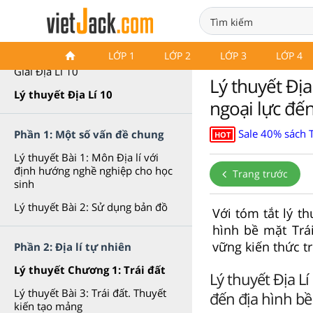
Lý thuyết Địa Lí 10 Cánh diều
LỚP 1
LỚP 2
LỚP 3
LỚP 4
Giải Địa Lí 10
Lý thuyết Địa
Lý thuyết Địa Lí 10
ngoại lực đến
Sale 40% sách T
Phần 1: Một số vấn đề chung
HOT
Lý thuyết Bài 1: Môn Địa lí với
định hướng nghề nghiệp cho học
Trang trước
sinh
Lý thuyết Bài 2: Sử dụng bản đồ
Với tóm tắt lý t
hình bề mặt Trá
vững kiến thức t
Phần 2: Địa lí tự nhiên
Lý thuyết Chương 1: Trái đất
Lý thuyết Địa Lí
Lý thuyết Bài 3: Trái đất. Thuyết
đến địa hình bề
kiến tạo mảng