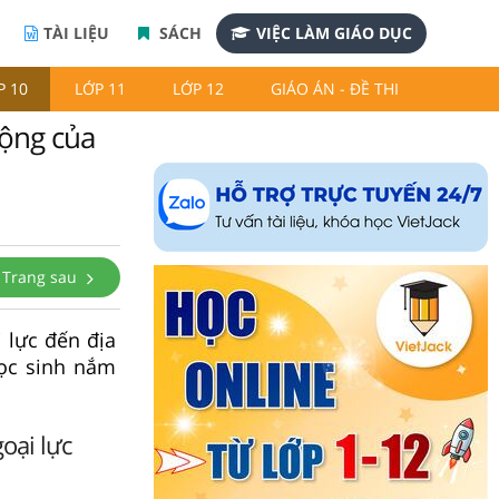
TÀI LIỆU
SÁCH
VIỆC LÀM GIÁO DỤC
P 10
LỚP 11
LỚP 12
GIÁO ÁN - ĐỀ THI
động của
Trang sau
i lực đến địa
học sinh nắm
oại lực