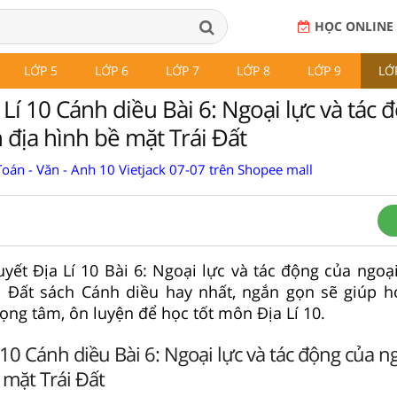
HỌC ONLINE
LỚP 5
LỚP 6
LỚP 7
LỚP 8
LỚP 9
LỚ
 Lí 10 Cánh diều Bài 6: Ngoại lực và tác 
 địa hình bề mặt Trái Đất
oán - Văn - Anh 10 Vietjack 07-07 trên Shopee mall
huyết Địa Lí 10 Bài 6: Ngoại lực và tác động của ngoạ
i Đất sách Cánh diều hay nhất, ngắn gọn sẽ giúp 
rọng tâm, ôn luyện để học tốt môn Địa Lí 10.
 10 Cánh diều Bài 6: Ngoại lực và tác động của ng
 mặt Trái Đất