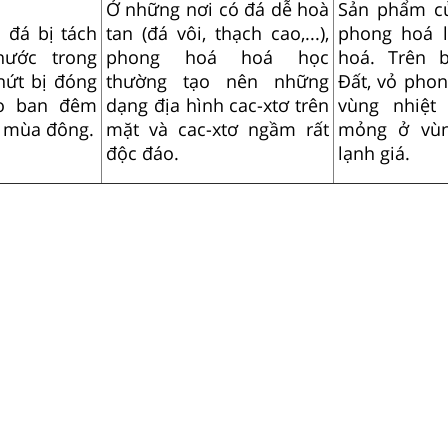
Ở những nơi có đá dễ hoà
Sản phẩm củ
 đá bị tách
tan (đá vôi, thạch cao,...),
phong hoá 
ước trong
phong hoá hoá học
hoá. Trên 
nứt bị đóng
thường tạo nên những
Đất, vỏ pho
o ban đêm
dạng địa hình cac-xtơ trên
vùng nhiệt
 mùa đông.
mặt và cac-xtơ ngầm rất
mỏng ở vùn
độc đáo.
lạnh giá.