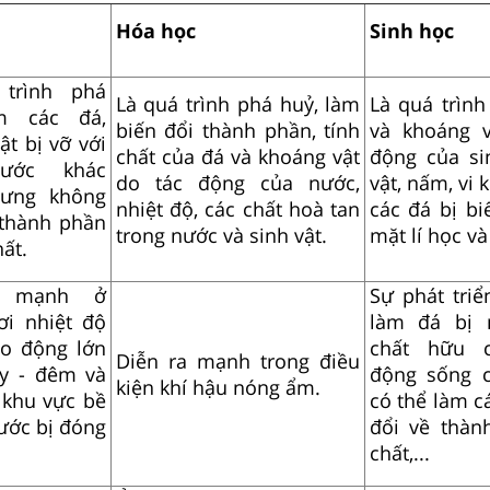
Hóa học
Sinh học
trình phá
Là quá trình phá huỷ, làm
Là quá trìn
m các đá,
biến đổi thành phần, tính
và khoáng v
ật bị vỡ với
chất của đá và khoáng vật
động của si
hước khác
do tác động của nước,
vật, nấm, vi 
ưng không
nhiệt độ, các chất hoà tan
các đá bị bi
 thành phần
trong nước và sinh vật.
mặt lí học và
hất.
a mạnh ở
Sự phát triể
i nhiệt độ
làm đá bị 
o động lớn
chất hữu 
Diễn ra mạnh trong điều
y - đêm và
động sống c
kiện khí hậu nóng ẩm.
khu vực bề
có thể làm c
ước bị đóng
đổi về thàn
chất,...