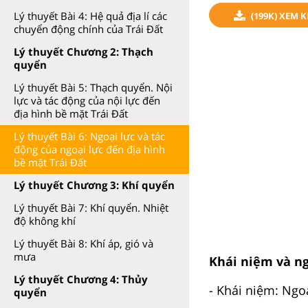
Lý thuyết Bài 4: Hệ quả địa lí các
(199K) XEM 
chuyển động chính của Trái Đất
Lý thuyết Chương 2: Thạch
quyển
Lý thuyết Bài 5: Thạch quyển. Nội
lực và tác động của nội lực đến
địa hình bề mặt Trái Đất
Lý thuyết Bài 6: Ngoại lực và tác
động của ngoại lực đến địa hình
bề mặt Trái Đất
Lý thuyết Chương 3: Khí quyển
Lý thuyết Bài 7: Khí quyển. Nhiệt
độ không khí
Lý thuyết Bài 8: Khí áp, gió và
mưa
Khái niệm và n
Lý thuyết Chương 4: Thủy
- Khái niệm: Ngoạ
quyển