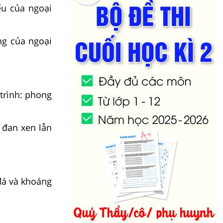
ếu của ngoại
ng của ngoại
trình: phong
 đan xen lẫn
 đá và khoáng