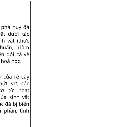
h phá huỷ đá
ật dưới tác
nh vật (thực
khuẩn,...) làm
ến đổi cả về
 hoá học.
n của rễ cây
nứt vỡ, các
cơ từ hoạt
ủa sinh vật
ác đá bị biến
h phần, tính