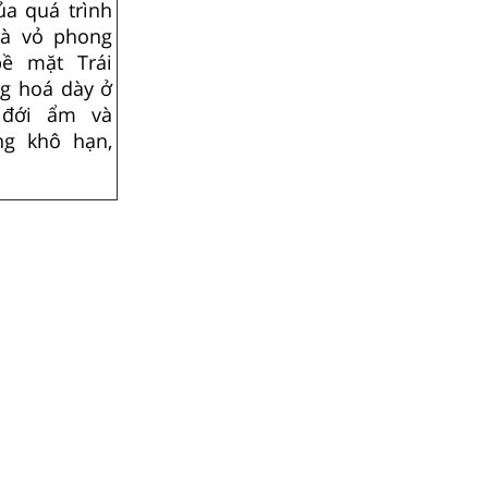
a quá trình
là vỏ phong
bề mặt Trái
ng hoá dày ở
 đới ẩm và
g khô hạn,