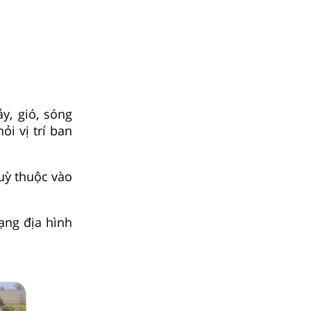
y, gió, sóng
ỏi vị trí ban
tuỳ thuộc vào
ạng địa hình