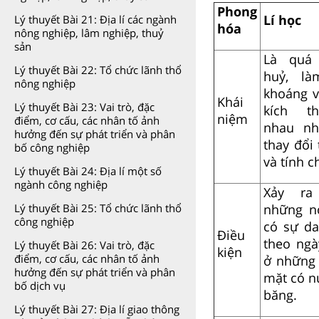
Phong
Lí học
Lý thuyết Bài 21: Địa lí các ngành
hóa
nông nghiệp, lâm nghiệp, thuỷ
sản
Là quá 
Lý thuyết Bài 22: Tổ chức lãnh thổ
huỷ, là
nông nghiệp
khoáng v
Khái
Lý thuyết Bài 23: Vai trò, đặc
kích t
niệm
điểm, cơ cấu, các nhân tố ảnh
nhau nh
hưởng đến sự phát triển và phân
thay đổi
bố công nghiệp
và tính c
Lý thuyết Bài 24: Địa lí một số
ngành công nghiệp
Xảy r
những nơ
Lý thuyết Bài 25: Tổ chức lãnh thổ
công nghiệp
có sự da
Điều
theo ngà
Lý thuyết Bài 26: Vai trò, đặc
kiện
điểm, cơ cấu, các nhân tố ảnh
ở những 
hưởng đến sự phát triển và phân
mặt có n
bố dịch vụ
băng.
Lý thuyết Bài 27: Địa lí giao thông