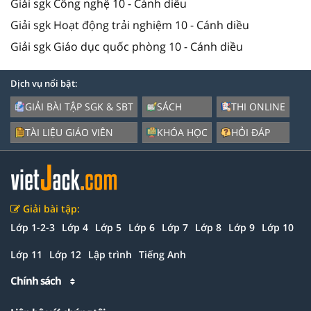
Giải sgk Công nghệ 10 - Cánh diều
Giải sgk Hoạt động trải nghiệm 10 - Cánh diều
Giải sgk Giáo dục quốc phòng 10 - Cánh diều
Dịch vụ nổi bật:
GIẢI BÀI TẬP SGK & SBT
SÁCH
THI ONLINE
TÀI LIỆU GIÁO VIÊN
KHÓA HỌC
HỎI ĐÁP
Giải bài tập:
Lớp 1-2-3
Lớp 4
Lớp 5
Lớp 6
Lớp 7
Lớp 8
Lớp 9
Lớp 10
Lớp 11
Lớp 12
Lập trình
Tiếng Anh
Chính sách