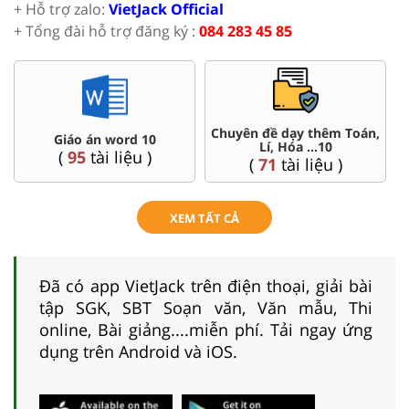
+ Hỗ trợ zalo:
VietJack Official
+ Tổng đài hỗ trợ đăng ký :
084 283 45 85
Đề thi HSG 10
Trắc nghiệm đúng sai 10
(
8
tài liệu )
(
41
tài liệu )
XEM TẤT CẢ
Đã có app VietJack trên điện thoại, giải bài
tập SGK, SBT Soạn văn, Văn mẫu, Thi
online, Bài giảng....miễn phí. Tải ngay ứng
dụng trên Android và iOS.