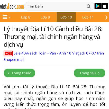
❯
Lớp 7
Lớp 8
Lớp 9
Lớp 10
Lớp 11
Lớ
Lý thuyết Địa Lí 10 Cánh diều Bài 28:
Thương mại, tài chính ngân hàng và
dịch vụ
Sale 40% sách Toán - Văn - Anh 10 Vietjack 07-07 trên
HOT
Shopee mall
Trang trước
Trang sau
Với tóm tắt lý thuyết Địa Lí 10 Bài 28: Thương
mại, tài chính ngân hàng và dịch vụ sách Cánh
diều hay nhất, ngắn gọn sẽ giúp học sinh nắm
vững kiến thức trọng tâm, ôn luyện để học tốt