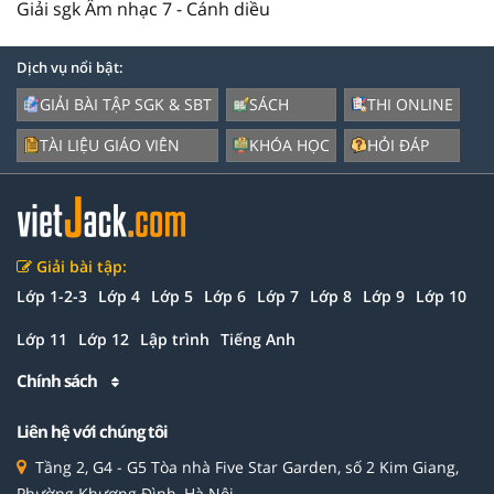
Giải sgk Âm nhạc 7 - Cánh diều
Dịch vụ nổi bật:
GIẢI BÀI TẬP SGK & SBT
SÁCH
THI ONLINE
TÀI LIỆU GIÁO VIÊN
KHÓA HỌC
HỎI ĐÁP
Giải bài tập:
Lớp 1-2-3
Lớp 4
Lớp 5
Lớp 6
Lớp 7
Lớp 8
Lớp 9
Lớp 10
Lớp 11
Lớp 12
Lập trình
Tiếng Anh
Chính sách
Liên hệ với chúng tôi
Tầng 2, G4 - G5 Tòa nhà Five Star Garden, số 2 Kim Giang,
Phường Khương Đình, Hà Nội