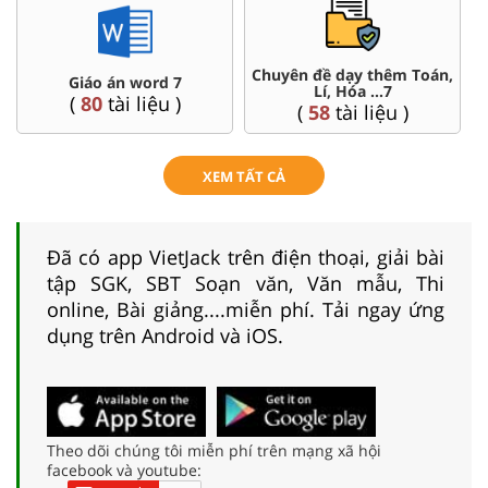
Chuyên đề dạy thêm Toán,
Giáo án word 7
Lí, Hóa ...7
(
80
tài liệu )
(
58
tài liệu )
XEM TẤT CẢ
Đã có app VietJack trên điện thoại, giải bài
tập SGK, SBT Soạn văn, Văn mẫu, Thi
online, Bài giảng....miễn phí. Tải ngay ứng
dụng trên Android và iOS.
Theo dõi chúng tôi miễn phí trên mạng xã hội
facebook và youtube: