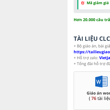
Mã giảm giá
Hơn 20.000 câu tr
TÀI LIỆU C
+ Bộ giáo án, bài gi
https://tailieugia
+ Hỗ trợ zalo:
VietJ
+ Tổng đài hỗ trợ đ
 Toán,
Đề thi vào 10 c
Đề thi HSG 9
Nội, Tp. Hồ Chí
(
9
tài liệu )
(
45
tài liệ