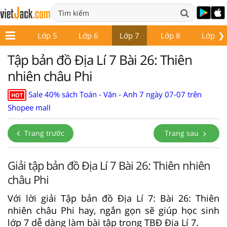
❯
Lớp 4
Lớp 5
Lớp 6
Lớp 7
Lớp 8
Lớp 9
Tập bản đồ Địa Lí 7 Bài 26: Thiên
nhiên châu Phi
Sale 40% sách Toán - Văn - Anh 7 ngày 07-07 trên
HOT
Shopee mall
Trang trước
Trang sau
Giải tập bản đồ Địa Lí 7 Bài 26: Thiên nhiên
châu Phi
Với lời giải Tập bản đồ Địa Lí 7: Bài 26: Thiên
nhiên châu Phi hay, ngắn gọn sẽ giúp học sinh
lớp 7 dễ dàng làm bài tập trong TBĐ Địa Lí 7.