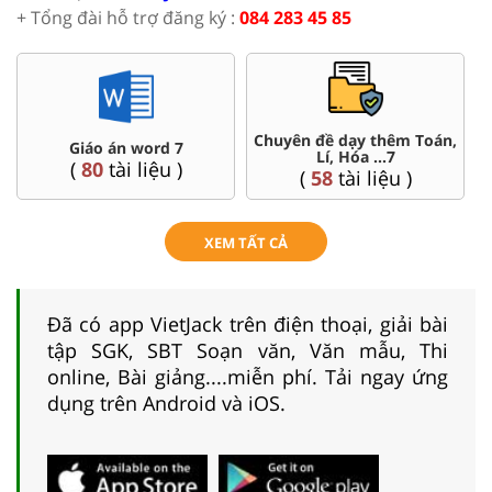
+ Tổng đài hỗ trợ đăng ký :
084 283 45 85
Chuyên đề dạy thêm Toán,
Giáo án word 7
Lí, Hóa ...7
(
80
tài liệu )
(
58
tài liệu )
XEM TẤT CẢ
Đã có app VietJack trên điện thoại, giải bài
tập SGK, SBT Soạn văn, Văn mẫu, Thi
online, Bài giảng....miễn phí. Tải ngay ứng
dụng trên Android và iOS.