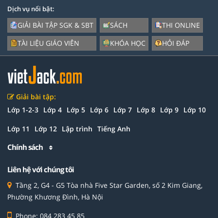
Dịch vụ nổi bật:
GIẢI BÀI TẬP SGK & SBT
SÁCH
THI ONLINE
TÀI LIỆU GIÁO VIÊN
KHÓA HỌC
HỎI ĐÁP
Giải bài tập:
Lớp 1-2-3
Lớp 4
Lớp 5
Lớp 6
Lớp 7
Lớp 8
Lớp 9
Lớp 10
Lớp 11
Lớp 12
Lập trình
Tiếng Anh
Chính sách
Liên hệ với chúng tôi
Tầng 2, G4 - G5 Tòa nhà Five Star Garden, số 2 Kim Giang,
Phường Khương Đình, Hà Nội
Phone: 084 283 45 85