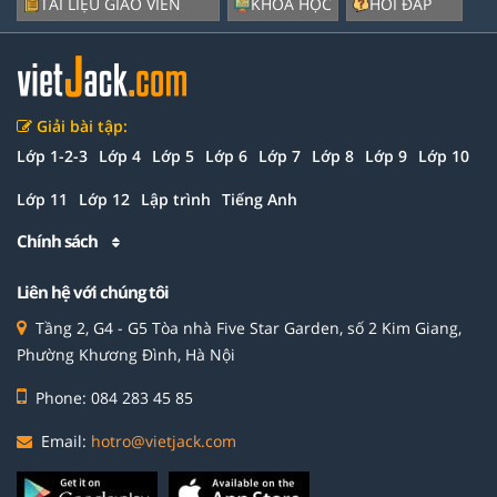
TÀI LIỆU GIÁO VIÊN
KHÓA HỌC
HỎI ĐÁP
Giải bài tập:
Lớp 1-2-3
Lớp 4
Lớp 5
Lớp 6
Lớp 7
Lớp 8
Lớp 9
Lớp 10
Lớp 11
Lớp 12
Lập trình
Tiếng Anh
Chính sách
Liên hệ với chúng tôi
Tầng 2, G4 - G5 Tòa nhà Five Star Garden, số 2 Kim Giang,
Phường Khương Đình, Hà Nội
Phone: 084 283 45 85
Email:
hotro@vietjack.com