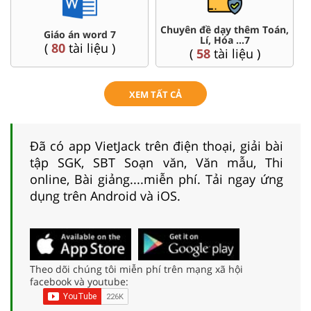
Chuyên đề dạy thêm Toán,
Giáo án word 7
Lí, Hóa ...7
(
80
tài liệu )
(
58
tài liệu )
XEM TẤT CẢ
Đã có app VietJack trên điện thoại, giải bài
tập SGK, SBT Soạn văn, Văn mẫu, Thi
online, Bài giảng....miễn phí. Tải ngay ứng
dụng trên Android và iOS.
Theo dõi chúng tôi miễn phí trên mạng xã hội
facebook và youtube: