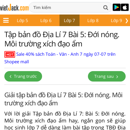
❯
p 4
Lớp 5
Lớp 6
Lớp 7
Lớp 8
Lớp 9
Tập bản đồ Địa Lí 7 Bài 5: Đới nóng.
Môi trường xích đạo ẩm
Sale 40% sách Toán - Văn - Anh 7 ngày 07-07 trên
HOT
Shopee mall
Trang trước
Trang sau
Giải tập bản đồ Địa Lí 7 Bài 5: Đới nóng. Môi
trường xích đạo ẩm
Với lời giải Tập bản đồ Địa Lí 7: Bài 5: Đới nóng.
Môi trường xích đạo ẩm hay, ngắn gọn sẽ giúp
học sinh lớp 7 dễ dàng làm bài tập trong TBĐ Địa