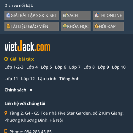
Dịch vụ nổi bật:
GIẢI BÀI TẬP SGK & SBT
SÁCH
THI ONLINE
TÀI LIỆU GIÁO VIÊN
KHÓA HỌC
HỎI ĐÁP
Giải bài tập:
Lớp 1-2-3
Lớp 4
Lớp 5
Lớp 6
Lớp 7
Lớp 8
Lớp 9
Lớp 10
Lớp 11
Lớp 12
Lập trình
Tiếng Anh
Chính sách
Liên hệ với chúng tôi
Tầng 2, G4 - G5 Tòa nhà Five Star Garden, số 2 Kim Giang,
Phường Khương Đình, Hà Nội
Phone: 084 283 45 85