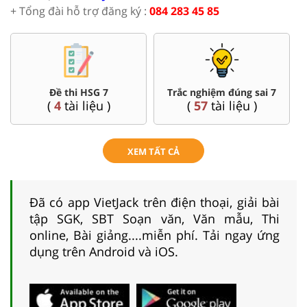
+ Tổng đài hỗ trợ đăng ký :
084 283 45 85
Đề thi HSG 7
Trắc nghiệm đúng sai 7
(
4
tài liệu )
(
57
tài liệu )
XEM TẤT CẢ
Đã có app VietJack trên điện thoại, giải bài
tập SGK, SBT Soạn văn, Văn mẫu, Thi
online, Bài giảng....miễn phí. Tải ngay ứng
dụng trên Android và iOS.