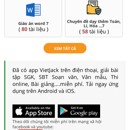
Chuyên đề dạy thêm Toán,
Giáo án word 7
Lí, Hóa ...7
(
80
tài liệu )
(
58
tài liệu )
XEM TẤT CẢ
Đã có app VietJack trên điện thoại, giải bài
tập SGK, SBT Soạn văn, Văn mẫu, Thi
online, Bài giảng....miễn phí. Tải ngay ứng
dụng trên Android và iOS.
Theo dõi chúng tôi miễn phí trên mạng xã hội
facebook và youtube: