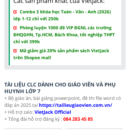
Các sản phẩm khác của Vietjack:
Combo 3 khóa học Toán - Văn - Anh (2026)
lớp 1-12 chỉ với 250k
Phòng luyện 1000 đề VIP ĐGNL các trường
ĐHQGHN, Tp.HCM, Bách Khoa, tốt nghiệp THPT
chỉ với 399k
Mã giảm giá 20% sản phẩm sách VietJack
trên Shopee mall
TÀI LIỆU CLC DÀNH CHO GIÁO VIÊN VÀ PHỤ
HUYNH LỚP 7
+ Bộ giáo án, bài giảng powerpoint, đề thi file word có
đáp án 2025 tại
https://tailieugiaovien.com.vn/
+ Hỗ trợ zalo:
VietJack Official
+ Tổng đài hỗ trợ đăng ký :
084 283 45 85