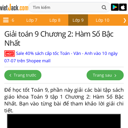
❯
Lớp 6
Lớp 7
Lớp 8
Lớp 9
Lớp 10
Lớ
Giải toán 9 Chương 2: Hàm Số Bậc
Nhất
Sale 40% sách cấp tốc Toán - Văn - Anh vào 10 ngày
HOT
07-07 trên Shopee mall
Trang trước
Trang sau
Để học tốt Toán 9, phần này giải các bài tập sách
giáo khoa Toán 9 tập 1 Chương 2: Hàm Số Bậc
Nhất. Bạn vào từng bài để tham khảo lời giải chi
tiết.