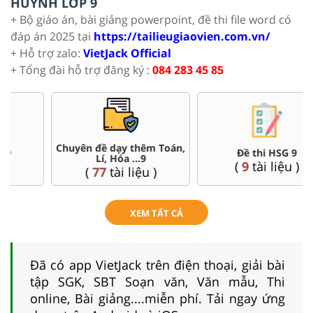
HUYNH LỚP 9
+ Bộ giáo án, bài giảng powerpoint, đề thi file word có
đáp án 2025 tại
https://tailieugiaovien.com.vn/
+ Hỗ trợ zalo:
VietJack Official
+ Tổng đài hỗ trợ đăng ký :
084 283 45 85
Chuyên đề dạy thêm Toán,
Đề thi HSG 9
Lí, Hóa ...9
(
9
tài liệu )
(
77
tài liệu )
XEM TẤT CẢ
Đã có app VietJack trên điện thoại, giải bài
tập SGK, SBT Soạn văn, Văn mẫu, Thi
online, Bài giảng....miễn phí. Tải ngay ứng