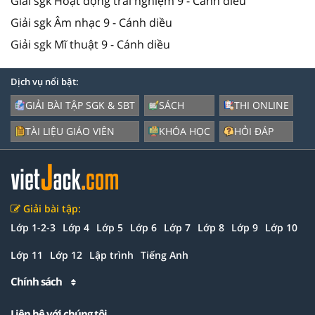
Giải sgk Hoạt động trải nghiệm 9 - Cánh diều
Giải sgk Âm nhạc 9 - Cánh diều
Giải sgk Mĩ thuật 9 - Cánh diều
Dịch vụ nổi bật:
GIẢI BÀI TẬP SGK & SBT
SÁCH
THI ONLINE
TÀI LIỆU GIÁO VIÊN
KHÓA HỌC
HỎI ĐÁP
Giải bài tập:
Lớp 1-2-3
Lớp 4
Lớp 5
Lớp 6
Lớp 7
Lớp 8
Lớp 9
Lớp 10
Lớp 11
Lớp 12
Lập trình
Tiếng Anh
Chính sách
Liên hệ với chúng tôi