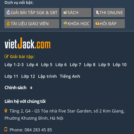
Dịch vụ nổi bật:
GIẢI BÀI TẬP SGK & SBT
SÁCH
THI ONLINE
TÀI LIỆU GIÁO VIÊN
KHÓA HỌC
HỎI ĐÁP
Giải bài tập:
Lớp 1-2-3
Lớp 4
Lớp 5
Lớp 6
Lớp 7
Lớp 8
Lớp 9
Lớp 10
Lớp 11
Lớp 12
Lập trình
Tiếng Anh
Chính sách
Liên hệ với chúng tôi
Tầng 2, G4 - G5 Tòa nhà Five Star Garden, số 2 Kim Giang,
Phường Khương Đình, Hà Nội
Phone: 084 283 45 85