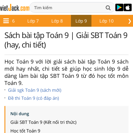
❯
Lớp 6
Lớp 7
Lớp 8
Lớp 9
Lớp 10
Lớ
Sách bài tập Toán 9 | Giải SBT Toán 9
(hay, chi tiết)
Học Toán 9 với lời giải sách bài tập Toán 9 sách
mới hay nhất, chi tiết sẽ giúp học sinh lớp 9 dễ
dàng làm bài tập SBT Toán 9 từ đó học tốt môn
Toán 9.
Giải sgk Toán 9 (sách mới)
Đề thi Toán 9 (có đáp án)
Nội dung
Giải SBT Toán 9 (Kết nối tri thức)
Học tốt Toán 9