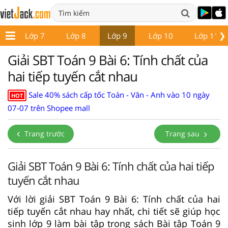
❯
6
Lớp 7
Lớp 8
Lớp 9
Lớp 10
Lớp 11
Giải SBT Toán 9 Bài 6: Tính chất của
hai tiếp tuyến cắt nhau
Sale 40% sách cấp tốc Toán - Văn - Anh vào 10 ngày
HOT
07-07 trên Shopee mall
Trang trước
Trang sau
Giải SBT Toán 9 Bài 6: Tính chất của hai tiếp
tuyến cắt nhau
Với lời giải SBT Toán 9 Bài 6: Tính chất của hai
tiếp tuyến cắt nhau hay nhất, chi tiết sẽ giúp học
sinh lớp 9 làm bài tập trong sách Bài tập Toán 9