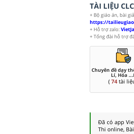
TÀI LIỆU C
+ Bộ giáo án, bài gi
https://tailieugia
+ Hỗ trợ zalo:
VietJ
+ Tổng đài hỗ trợ đ
t Văn,
Chuyên đề dạy th
Giáo án word 8
Lí, Hóa ...
(
78
tài liệu )
(
74
tài liệ
Đã có app Viet
Thi online, Bà