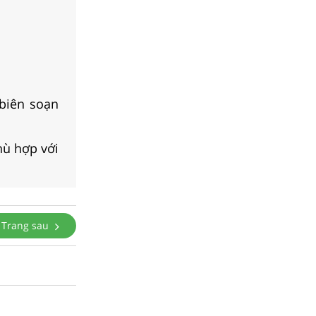
biên soạn
hù hợp với
Trang sau