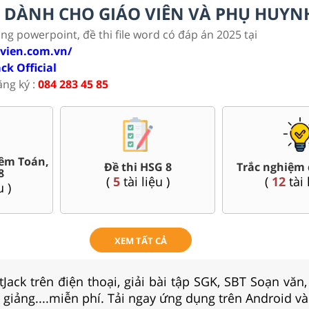
LC DÀNH CHO GIÁO VIÊN VÀ PHỤ HUYN
ảng powerpoint, đề thi file word có đáp án 2025 tại
ovien.com.vn/
ack Official
ăng ký :
084 283 45 85
êm Toán,
Đề thi HSG 8
Trắc nghiệm 
8
(
5
tài liệu )
(
12
tài 
u )
XEM TẤT CẢ
Jack trên điện thoại, giải bài tập SGK, SBT Soạn văn
i giảng....miễn phí. Tải ngay ứng dụng trên Android và