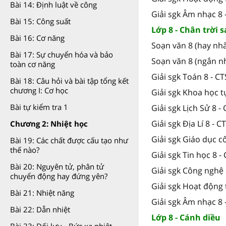
Bài 14: Định luật về công
Giải sgk Âm nhạc 8 
Bài 15: Công suất
Lớp 8 - Chân trời 
Bài 16: Cơ năng
Soạn văn 8 (hay nhấ
Bài 17: Sự chuyển hóa và bảo
Soạn văn 8 (ngắn nh
toàn cơ năng
Giải sgk Toán 8 - C
Bài 18: Câu hỏi và bài tập tổng kết
chương I: Cơ học
Giải sgk Khoa học t
Bài tự kiểm tra 1
Giải sgk Lịch Sử 8 -
Giải sgk Địa Lí 8 - C
Chương 2: Nhiệt học
Giải sgk Giáo dục c
Bài 19: Các chất được cấu tạo như
thế nào?
Giải sgk Tin học 8 -
Bài 20: Nguyên tử, phân tử
Giải sgk Công nghệ 
chuyển động hay đứng yên?
Giải sgk Hoạt động 
Bài 21: Nhiệt năng
Giải sgk Âm nhạc 8 
Bài 22: Dẫn nhiệt
Lớp 8 - Cánh diều
Bài 23: Đối lưu - Bức xạ nhiệt