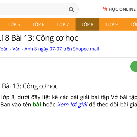
HỌC ONLINE
LỚP 5
LỚP 6
LỚP 7
LỚP 8
LỚP 9
LỚ
Lí 8 Bài 13: Công cơ học
Toán - Văn - Anh 8 ngày 07-07 trên Shopee mall
8 Bài 13: Công cơ học
 lớp 8, dưới đây liệt kê các bài giải bài tập Vở bài tập
 Bạn vào tên
bài
hoặc
Xem lời giải
để theo dõi bài giải