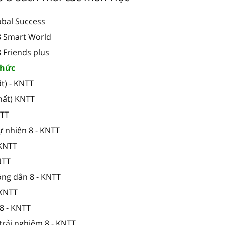
obal Success
 8 Smart World
8 Friends plus
 thức
t) - KNTT
hất) KNTT
NTT
ự nhiên 8 - KNTT
 KNTT
NTT
ông dân 8 - KNTT
 KNTT
8 - KNTT
trải nghiệm 8 - KNTT