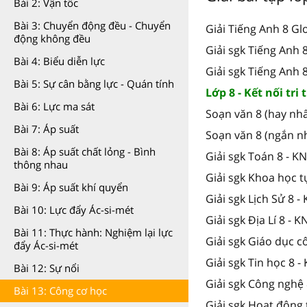
Bài 2: Vận tốc
Bài 3: Chuyển động đều - Chuyển
Giải Tiếng Anh 8 Gl
động không đều
Giải sgk Tiếng Anh
Bài 4: Biểu diễn lực
Giải sgk Tiếng Anh 
Bài 5: Sự cân bằng lực - Quán tính
Lớp 8 - Kết nối tri
Bài 6: Lực ma sát
Soạn văn 8 (hay nhấ
Bài 7: Áp suất
Soạn văn 8 (ngắn n
Bài 8: Áp suất chất lỏng - Bình
Giải sgk Toán 8 - K
thông nhau
Giải sgk Khoa học t
Bài 9: Áp suất khí quyển
Giải sgk Lịch Sử 8 -
Bài 10: Lực đẩy Ác-si-mét
Giải sgk Địa Lí 8 - K
Bài 11: Thực hành: Nghiệm lại lực
Giải sgk Giáo dục c
đẩy Ác-si-mét
Giải sgk Tin học 8 -
Bài 12: Sự nổi
Giải sgk Công nghệ 
Bài 13: Công cơ học
Giải sgk Hoạt động 