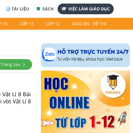
TÀI LIỆU
SÁCH
VIỆC LÀM GIÁO DỤC
P 10
LỚP 11
LỚP 12
GIÁO ÁN - ĐỀ THI
Trang sau
 Vật Lí 8 Bài
 vbt Vật Lí 8