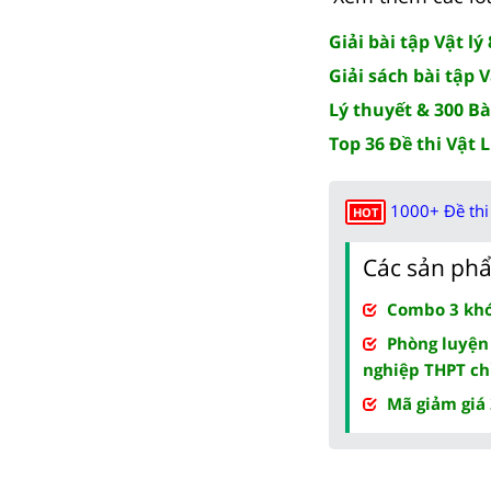
Giải bài tập Vật lý 
Giải sách bài tập Vậ
Lý thuyết & 300 Bài
Top 36 Đề thi Vật L
1000+ Đề thi 
HOT
Các sản phẩ
Combo 3 khóa
Phòng luyện
nghiệp THPT ch
Mã giảm giá