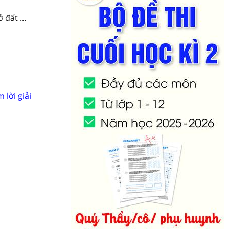
đất ...
 lời giải