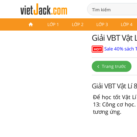
LỚP 1
LỚP 2
LỚP 3
LỚP 4
Giải VBT Vật 
Sale 40% sách 
HOT
Trang trước
Giải VBT Vật Lí 
Để học tốt Vật Lí
13: Công cơ học.
tương ứng.