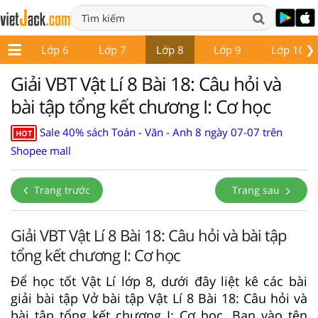
❯
p 5
Lớp 6
Lớp 7
Lớp 8
Lớp 9
Lớp 10
Giải VBT Vật Lí 8 Bài 18: Câu hỏi và
bài tập tổng kết chương I: Cơ học
Sale 40% sách Toán - Văn - Anh 8 ngày 07-07 trên
HOT
Shopee mall
Trang trước
Trang sau
Giải VBT Vật Lí 8 Bài 18: Câu hỏi và bài tập
tổng kết chương I: Cơ học
Để học tốt Vật Lí lớp 8, dưới đây liệt kê các bài
giải bài tập Vở bài tập Vật Lí 8 Bài 18: Câu hỏi và
bài tập tổng kết chương I: Cơ học. Bạn vào tên