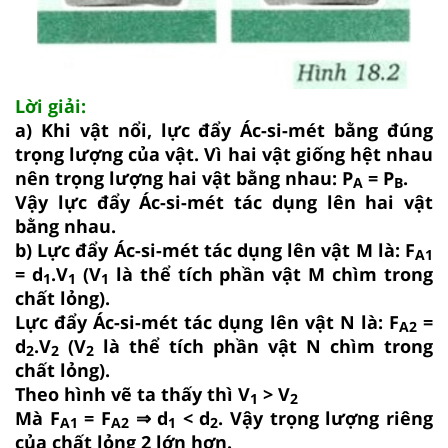
Lời giải:
a) Khi vật nổi, lực đẩy Ác-si-mét bằng đúng
trọng lượng của vật. Vì hai vật giống hệt nhau
nên trọng lượng hai vật bằng nhau: P
= P
.
A
B
Vậy lực đẩy Ác-si-mét tác dụng lên hai vật
bằng nhau.
b) Lực đẩy Ác-si-mét tác dụng lên vật M là: F
A1
= d
.V
(V
là thể tích phần vật M chìm trong
1
1
1
chất lỏng).
Lực đẩy Ác-si-mét tác dụng lên vật N là: F
=
A2
d
.V
(V
là thể tích phần vật N chìm trong
2
2
2
chất lỏng).
Theo hình vẽ ta thấy thì V
> V
1
2
Mà F
= F
⇒ d
< d
. Vậy trọng lượng riêng
A1
A2
1
2
của chất lỏng 2 lớn hơn.