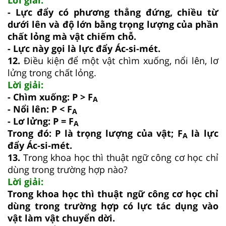
- Lực đẩy có phương thẳng đứng, chiều từ
dưới lên và độ lớn bằng trọng lượng của phần
chất lỏng mà vật chiếm chỗ.
- Lực này gọi là lực đẩy Ác-si-mét.
12.
Điều kiện để một vật chìm xuống, nổi lên, lơ
lửng trong chất lỏng.
Lời giải:
- Chìm xuống: P > F
A
- Nổi lên: P < F
A
- Lơ lửng: P = F
A
Trong đó: P là trọng lượng của vật; F
là lực
A
đẩy Ác-si-mét.
13.
Trong khoa học thì thuật ngữ công cơ học chỉ
dùng trong trường hợp nào?
Lời giải:
Trong khoa học thì thuật ngữ công cơ học chỉ
dùng trong trường hợp có lực tác dụng vào
vật làm vật chuyển dời.