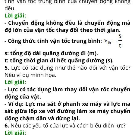
tính vận tốc trung bình của chuyển động không
đều.
Lời giải:
- Chuyển động không đều là chuyển động mà
độ lớn của vận tốc thay đổi theo thời gian.
- Công thức tính vận tốc trung bình:
s: tổng độ dài quãng đường đi (m).
t: tổng thời gian đi hết quãng đường (s).
5.
Lực có tác dụng như thế nào đối với vận tốc?
Nêu ví dụ minh họa.
Lời giải:
- Lực có tác dụng làm thay đổi vận tốc chuyển
động của vật.
- Ví dụ: Lực ma sát ở phanh xe máy và lực ma
sát giữa lốp xe với đường làm xe máy chuyển
động chậm dần và dừng lại.
6.
Nêu các yếu tố của lực và cách biểu diễn lực?
Lời giải: