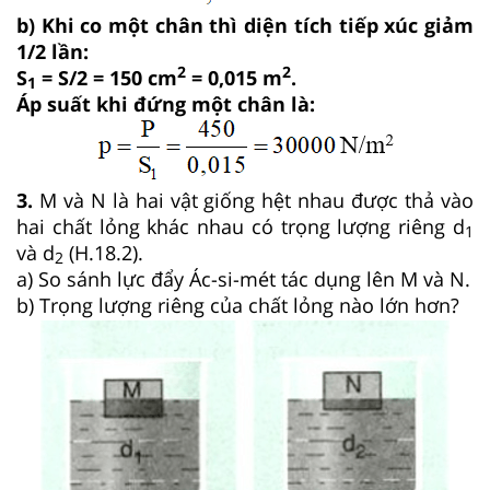
b) Khi co một chân thì diện tích tiếp xúc giảm
1/2 lần:
2
2
S
= S/2 = 150 cm
= 0,015 m
.
1
Áp suất khi đứng một chân là:
3.
M và N là hai vật giống hệt nhau được thả vào
hai chất lỏng khác nhau có trọng lượng riêng d
1
và d
(H.18.2).
2
a) So sánh lực đẩy Ác-si-mét tác dụng lên M và N.
b) Trọng lượng riêng của chất lỏng nào lớn hơn?