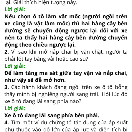
lại. Giải thích hiện tượng này.
Lời giải:
Nếu chọn ô tô làm vật mốc (người ngồi trên
xe cũng là vật làm mốc) thì hai hàng cây bên
đường sẽ chuyển động ngược lại đối với xe
nên ta thấy hai hàng cây bên đường chuyển
động theo chiều ngược lại.
2.
Vì sao khi mở nắp chai bị vặn chặt, người ta
phải lót tay bằng vải hoặc cao su?
Lời giải:
Để làm tăng ma sát giữa tay vặn và nắp chai,
như vậy sẽ đễ mở hơn.
3.
Các hành khách đang ngồi trên xe ô tô bỗng
thấy mình bị nghiêng người sang trái. Hỏi lúc đó
xe ô tô đang lái sang phía nào?
Lời giải:
Xe ô tô đang lái sang phía bên phải.
4.
Tìm một ví dụ chứng tỏ tác dụng của áp suất
phụ thuộc vào độ lớn của áp lực và diện tích bị