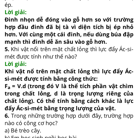
ép.
Lời giải:
Đinh nhọn dễ đóng vào gỗ hơn so với trường
hợp đầu đinh đã bị tà vì diện tích bị ép nhỏ
hơn. Với cùng một cái đinh, nếu dùng búa đập
mạnh thì đinh dễ ăn sâu vào gỗ hơn.
5.
Khi vật nổi trên mặt chất lỏng thì lực đẩy Ác-si-
mét được tính như thế nào?
Lời giải:
Khi vật nổ trên mặt chất lỏng thì lực đẩy Ác-
si-mét được tính bằng công thức:
F
= V.d (trong đó V là thể tích phần vật chìm
a
trong chất lỏng, d là trọng lượng riêng của
chất lỏng). Có thể tính bằng cách khác là lực
đẩy Ác-si-mét bằng trọng lượng của vật.
6.
Trong những trường hợp dưới đây, trường hợp
nào có công cơ học?
a) Bé trèo cây.
b) Em học sinh ngồi học bài.