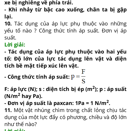
xe bị nghiêng về phía trái.
- Khi nhảy từ bậc cao xuống, chân ta bị gập
lại.
10.
Tác dụng của áp lực phụ thuộc vào những
yếu tố nào ? Công thức tính áp suất. Đơn vị áp
suất.
Lời giải:
- Tác dụng của áp lực phụ thuộc vào hai yếu
tố: Độ lớn của lực tác dụng lên vật và diện
tích bề mặt tiếp xúc lên vật.
- Công thức tính áp suất:
2
F: áp lực (N); s : diện tích bị ép (m
); p : áp suất
2
(N/m
hay Pa).
2
- Đơn vị áp suất là paxcan: 1Pa = 1 N/m
.
11.
Một vật nhúng chìm trong chất lỏng chịu tác
dụng của một lực đẩy có phương, chiều và độ lớn
như thế nào?
Lời giải: