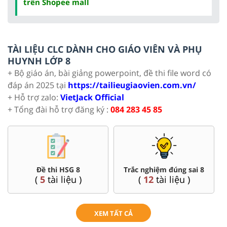
trên Shopee mall
TÀI LIỆU CLC DÀNH CHO GIÁO VIÊN VÀ PHỤ
HUYNH LỚP 8
+ Bộ giáo án, bài giảng powerpoint, đề thi file word có
đáp án 2025 tại
https://tailieugiaovien.com.vn/
+ Hỗ trợ zalo:
VietJack Official
+ Tổng đài hỗ trợ đăng ký :
084 283 45 85
Đề thi HSG 8
Trắc nghiệm đúng sai 8
(
5
tài liệu )
(
12
tài liệu )
XEM TẤT CẢ