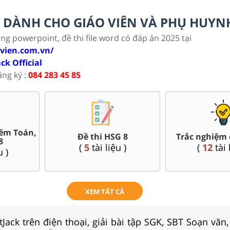
LC DÀNH CHO GIÁO VIÊN VÀ PHỤ HUYN
ảng powerpoint, đề thi file word có đáp án 2025 tại
ovien.com.vn/
ack Official
ăng ký :
084 283 45 85
êm Toán,
Đề thi HSG 8
Trắc nghiệm 
8
(
5
tài liệu )
(
12
tài 
u )
XEM TẤT CẢ
Jack trên điện thoại, giải bài tập SGK, SBT Soạn văn