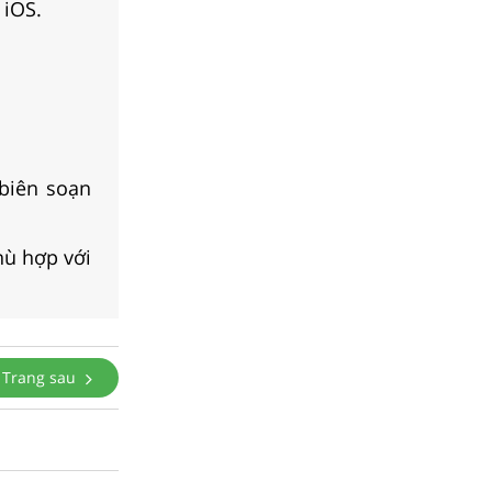
 iOS.
biên soạn
hù hợp với
Trang sau