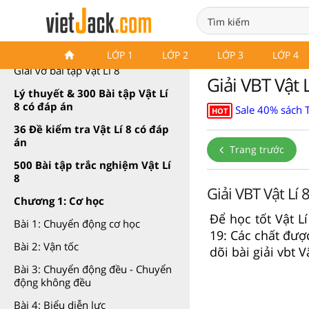
Giải vở bài tập Vật Lí 8
LỚP 1
LỚP 2
LỚP 3
LỚP 4
Giải vở bài tập Vật Lí 8
Giải VBT Vật 
Lý thuyết & 300 Bài tập Vật Lí
8 có đáp án
Sale 40% sách 
HOT
36 Đề kiểm tra Vật Lí 8 có đáp
án
Trang trước
500 Bài tập trắc nghiệm Vật Lí
8
Giải VBT Vật Lí 
Chương 1: Cơ học
Để học tốt Vật Lí
Bài 1: Chuyển động cơ học
19: Các chất đượ
Bài 2: Vận tốc
dõi bài giải vbt V
Bài 3: Chuyển động đều - Chuyển
động không đều
Bài 4: Biểu diễn lực