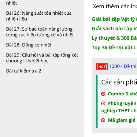
nhiệt
Xem thêm các loạ
Bài 26: Năng suất tỏa nhiệt của
Giải bài tập Vật lý 
nhiên liệu
Giải sách bài tập Vậ
Bài 27: Sự bảo toàn năng lượng
trong các hiện tượng cơ và nhiệt
Lý thuyết & 300 Bài
Bài 28: Động cơ nhiệt
Top 36 Đề thi Vật L
Bài 29: Câu hỏi và bài tập tổng kết
chương II: Nhiệt học
1000+ Đề thi 
HOT
Bài tự kiểm tra 2
Các sản phẩ
Combo 3 khóa
Phòng luyện
nghiệp THPT ch
Mã giảm giá