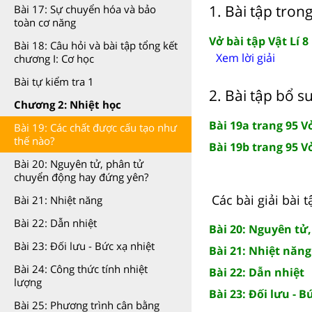
1. Bài tập tron
Bài 17: Sự chuyển hóa và bảo
toàn cơ năng
Vở bài tập Vật Lí 8
Bài 18: Câu hỏi và bài tập tổng kết
Xem lời giải
chương I: Cơ học
Bài tự kiểm tra 1
2. Bài tập bổ s
Chương 2: Nhiệt học
Bài 19a trang 95 Vở
Bài 19: Các chất được cấu tạo như
thế nào?
Bài 19b trang 95 Vở
Bài 20: Nguyên tử, phân tử
chuyển động hay đứng yên?
Các bài giải bài t
Bài 21: Nhiệt năng
Bài 22: Dẫn nhiệt
Bài 20: Nguyên tử
Bài 23: Đối lưu - Bức xạ nhiệt
Bài 21: Nhiệt năng
Bài 24: Công thức tính nhiệt
Bài 22: Dẫn nhiệt
lượng
Bài 23: Đối lưu - B
Bài 25: Phương trình cân bằng