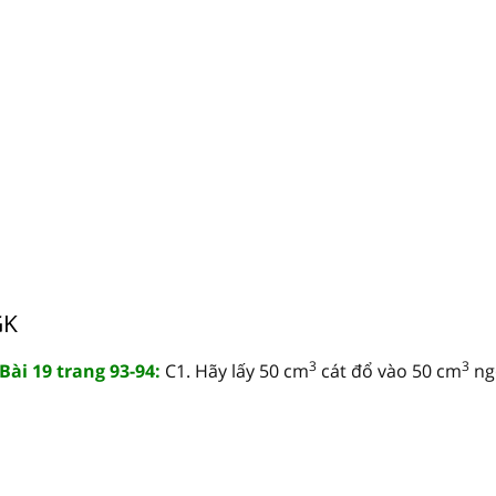
GK
3
3
 Bài 19 trang 93-94:
C1. Hãy lấy 50 cm
cát đổ vào 50 cm
ngô