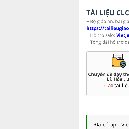
TÀI LIỆU C
+ Bộ giáo án, bài gi
https://tailieugia
+ Hỗ trợ zalo:
VietJ
+ Tổng đài hỗ trợ đ
t Văn,
Chuyên đề dạy th
Giáo án word 8
Lí, Hóa ...
(
78
tài liệu )
(
74
tài liệ
Đã có app Viet