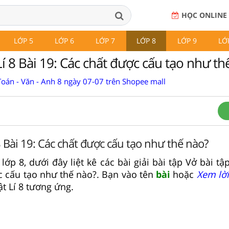
HỌC ONLINE
LỚP 5
LỚP 6
LỚP 7
LỚP 8
LỚP 9
LỚ
Lí 8 Bài 19: Các chất được cấu tạo như th
Toán - Văn - Anh 8 ngày 07-07 trên Shopee mall
8 Bài 19: Các chất được cấu tạo như thế nào?
 lớp 8, dưới đây liệt kê các bài giải bài tập Vở bài tập
c cấu tạo như thế nào?. Bạn vào tên
bài
hoặc
Xem lời
ật Lí 8 tương ứng.