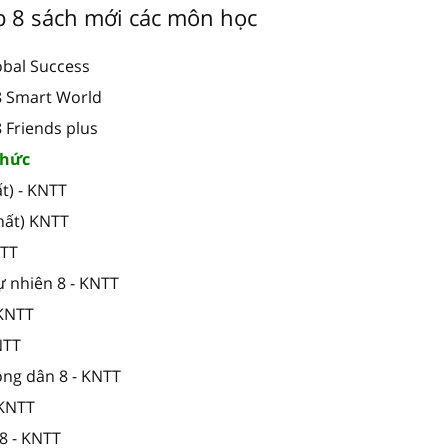
ớp 8 sách mới các môn học
obal Success
 8 Smart World
8 Friends plus
 thức
t) - KNTT
hất) KNTT
NTT
ự nhiên 8 - KNTT
 KNTT
NTT
ông dân 8 - KNTT
 KNTT
8 - KNTT