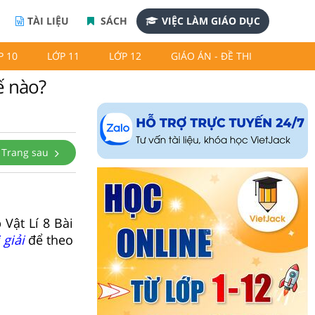
TÀI LIỆU
SÁCH
VIỆC LÀM GIÁO DỤC
P 10
LỚP 11
LỚP 12
GIÁO ÁN - ĐỀ THI
ế nào?
Trang sau
 Vật Lí 8 Bài
 giải
để theo