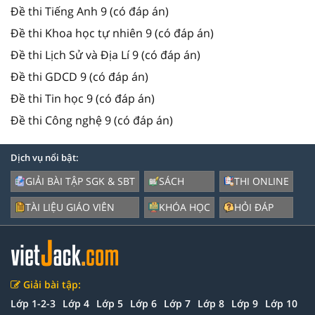
Đề thi Tiếng Anh 9 (có đáp án)
Đề thi Khoa học tự nhiên 9 (có đáp án)
Đề thi Lịch Sử và Địa Lí 9 (có đáp án)
Đề thi GDCD 9 (có đáp án)
Đề thi Tin học 9 (có đáp án)
Đề thi Công nghệ 9 (có đáp án)
Dịch vụ nổi bật:
GIẢI BÀI TẬP SGK & SBT
SÁCH
THI ONLINE
TÀI LIỆU GIÁO VIÊN
KHÓA HỌC
HỎI ĐÁP
Giải bài tập:
Lớp 1-2-3
Lớp 4
Lớp 5
Lớp 6
Lớp 7
Lớp 8
Lớp 9
Lớp 10