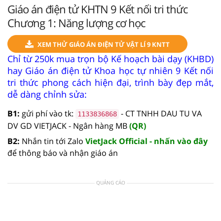
Giáo án điện tử KHTN 9 Kết nối tri thức
Chương 1: Năng lượng cơ học
XEM THỬ GIÁO ÁN ĐIỆN TỬ VẬT LÍ 9 KNTT
Chỉ từ 250k mua trọn bộ Kế hoạch bài dạy (KHBD)
hay Giáo án điện tử Khoa học tự nhiên 9 Kết nối
tri thức phong cách hiện đại, trình bày đẹp mắt,
dễ dàng chỉnh sửa:
B1:
gửi phí vào tk:
- CT TNHH DAU TU VA
1133836868
DV GD VIETJACK - Ngân hàng MB
(QR)
B2:
Nhắn tin tới Zalo
VietJack Official - nhấn vào đây
để thông báo và nhận giáo án
QUẢNG CÁO