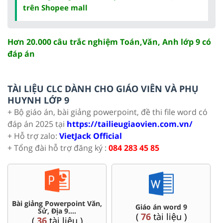
trên Shopee mall
Hơn 20.000 câu trắc nghiệm Toán,Văn, Anh lớp 9 có
đáp án
TÀI LIỆU CLC DÀNH CHO GIÁO VIÊN VÀ PHỤ
HUYNH LỚP 9
+ Bộ giáo án, bài giảng powerpoint, đề thi file word có
đáp án 2025 tại
https://tailieugiaovien.com.vn/
+ Hỗ trợ zalo:
VietJack Official
+ Tổng đài hỗ trợ đăng ký :
084 283 45 85
Bài giảng Powerpoint Văn,
C
Giáo án word 9
Sử, Địa 9....
(
76
tài liệu )
(
36
tài liệu )