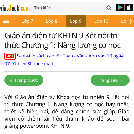
❯
ớp 6
Lớp 7
Lớp 8
Lớp 9
Lớp 10
Lớp 1
Giáo án điện tử KHTN 9 Kết nối tri
thức Chương 1: Năng lượng cơ học
Sale 40% sách cấp tốc Toán - Văn - Anh vào 10 ngày
HOT
07-07 trên Shopee mall
Trang trước
Trang sau
Với Giáo án điện tử Khoa học tự nhiên 9 Kết nối
tri thức Chương 1: Năng lượng cơ học hay nhất,
thiết kế hiện đại, dễ dàng chỉnh sửa giúp Giáo
viên có thêm tài liệu tham khảo để soạn bài
giảng powerpoint KHTN 9.