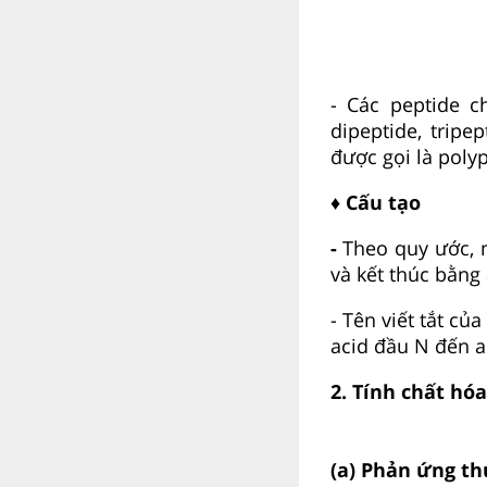
- Các peptide c
dipeptide, tripe
được gọi là poly
♦ Cấu tạo
-
Theo quy ước, 
và kết thúc bằng
- Tên viết tắt củ
acid đầu N đến a
2. Tính chất hó
(a) Phản ứng t