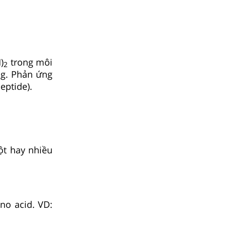
)
trong môi
2
ng. Phản ứng
eptide).
ột hay nhiều
no acid. VD: