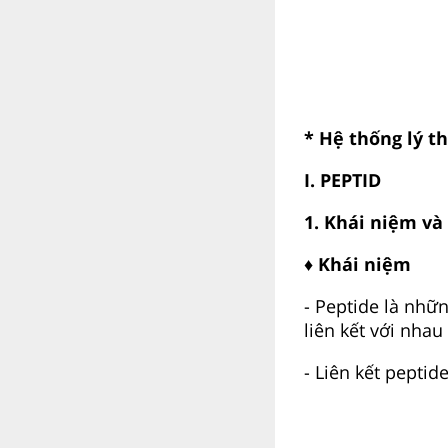
* Hệ thống lý t
I. PEPTID
1. Khái niệm và
♦ Khái niệm
- Peptide là nhữ
liên kết với nhau
- Liên kết peptid