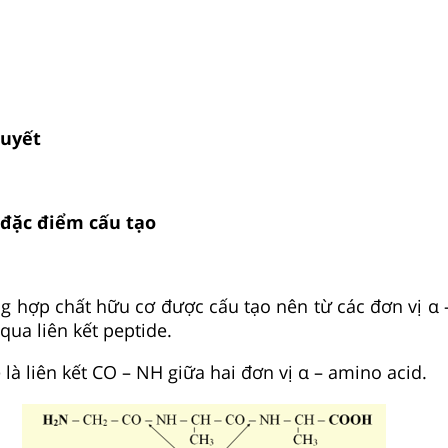
huyết
 đặc điểm cấu tạo
ng hợp chất hữu cơ được cấu tạo nên từ các đơn vị α 
 qua liên kết peptide.
e là liên kết CO – NH giữa hai đơn vị α – amino acid.