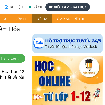
TÀI LIỆU
SÁCH
VIỆC LÀM GIÁO DỤC
P 10
LỚP 11
LỚP 12
GIÁO ÁN - ĐỀ THI
thêm Hóa
Trang sau
m Hóa học 12
 tiết và bài
)