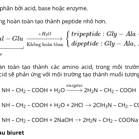
y phân bởi acid, base hoặc enzyme.
ng hoàn toàn tạo thành peptide nhỏ hơn.
G
l
u
⎵
t
e
t
r
a
p
e
p
t
i
d
e
→
Không hoàn tòan
+
H
2
O
t
r
:
−
{
+
t
r
i
p
e
p
t
i
d
e
G
l
y
A
l
a
H
O
2
−
−
−−−−−−−−
→
a
l
G
l
u
:
−
,
d
i
p
e
p
t
i
d
e
G
l
y
A
l
a
Kh
ô
ng ho
à
n t
ò
an
┘
−−−−−−−
d
e
n toàn tạo thành các amino acid, trong môi trườ
cid sẽ phản ứng với môi trường tạo thành muối tươn
→
e
n
z
y
m
e
e
n
z
y
m
e
−
−−
→
 NH – CH
– COOH + H
O
2H
N – CH
– COOH
2
2
2
2
→
→
 NH – CH
– COOH + H
O + 2HCl
2ClH
N – CH
– C
2
2
3
2
→
→
 NH – CH
– COOH + 2NaOH
2H
N – CH
– COONa 
2
2
2
àu biuret