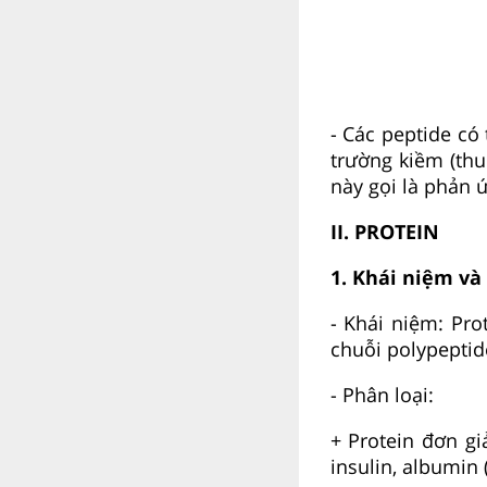
- Các peptide có 
trường kiềm (thu
này gọi là phản 
II. PROTEIN
1. Khái niệm và
- Khái niệm: Pr
chuỗi polypeptid
- Phân loại:
+ Protein đơn gi
insulin, albumin (