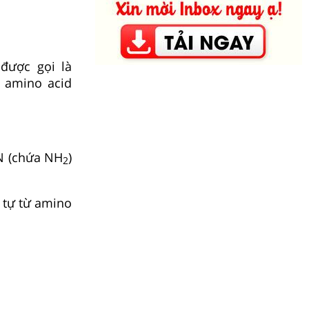
 được gọi là
– amino acid
N (chứa NH
)
2
ứ tự từ amino