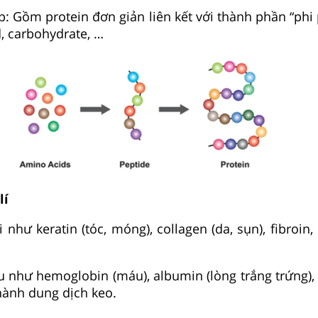
ạp: Gồm protein đơn giản liên kết với thành phần “phi
id, carbohydrate, …
lí
i như keratin (tóc, móng), collagen (da, sụn), fibroin
ầu như hemoglobin (máu), albumin (lòng trắng trứng),
hành dung dịch keo.