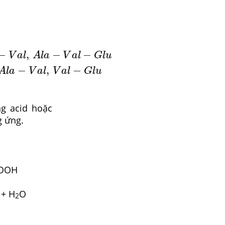
i
p
e
p
t
i
d
e
:
G
l
y
−
A
l
a
−
V
a
l
,
A
l
a
−
V
a
l
−
G
l
u
d
i
p
e
p
t
i
d
e
:
−
,
−
−
V
a
l
A
l
a
V
a
l
G
l
u
−
,
−
A
l
a
V
a
l
V
a
l
G
l
u
ng acid hoặc
g ứng.
OOH
+ H
O
2