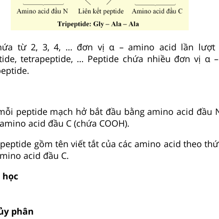
hứa từ 2, 3, 4, … đơn vị α – amino acid lần lượt
ptide, tetrapeptide, … Peptide chứa nhiều đơn vị α 
peptide.
mỗi peptide mạch hở bắt đầu bằng amino acid đầu 
 amino acid đầu C (chứa COOH).
a peptide gồm tên viết tắt của các amino acid theo th
mino acid đầu C.
a học
hủy phân