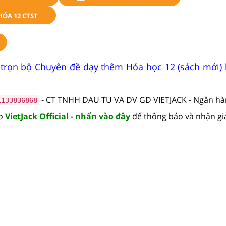
HÓA 12 CTST
 trọn bộ Chuyên đề dạy thêm Hóa học 12 (sách mới)
- CT TNHH DAU TU VA DV GD VIETJACK - Ngân h
1133836868
lo
VietJack Official - nhấn vào đây
để thông báo và nhận gi