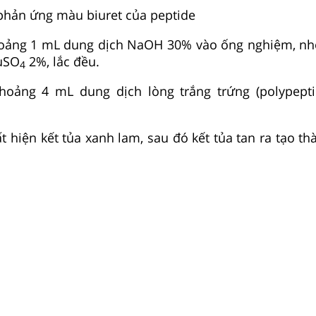
phản ứng màu biuret của peptide
hoảng 1 mL dung dịch NaOH 30% vào ống nghiệm, nh
CuSO
2%, lắc đều.
4
hoảng 4 mL dung dịch lòng trắng trứng (polypept
ất hiện kết tủa xanh lam, sau đó kết tủa tan ra tạo t