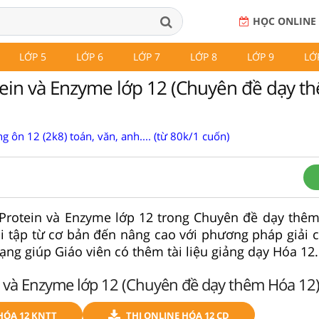
HỌC ONLINE
LỚP 5
LỚP 6
LỚP 7
LỚP 8
LỚP 9
LỚ
tein và Enzyme lớp 12 (Chuyên đề dạy 
g ôn 12 (2k8) toán, văn, anh.... (từ 80k/1 cuốn)
, Protein và Enzyme lớp 12 trong Chuyên đề dạy thê
 tập từ cơ bản đến nâng cao với phương pháp giải chi
ạng giúp Giáo viên có thêm tài liệu giảng dạy Hóa 12.
n và Enzyme lớp 12 (Chuyên đề dạy thêm Hóa 12
HÓA 12 KNTT
THI ONLINE HÓA 12 CD