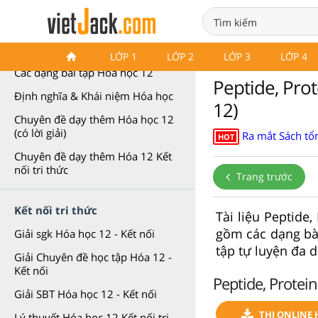
Chuyên đề Hóa học 12
LỚP 1
LỚP 2
LỚP 3
LỚP 4
Các dạng bài tập Hóa học 12
Peptide, Pro
Định nghĩa & Khái niệm Hóa học
12)
Chuyên đề dạy thêm Hóa học 12
(có lời giải)
Ra mắt Sách tổn
HOT
Chuyên đề dạy thêm Hóa 12 Kết
nối tri thức
Trang trước
Kết nối tri thức
Tài liệu Peptide
gồm các dạng bài
Giải sgk Hóa học 12 - Kết nối
tập tự luyện đa d
Giải Chuyên đề học tập Hóa 12 -
Kết nối
Peptide, Protei
Giải SBT Hóa học 12 - Kết nối
THI ONLINE 
Lý thuyết Hóa học 12 Kết nối tri