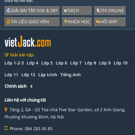
Dịch vụ nổi bật:
GIẢI BÀI TẬP SGK & SBT
SÁCH
THI ONLINE
TÀI LIỆU GIÁO VIÊN
KHÓA HỌC
HỎI ĐÁP
Giải bài tập:
Lớp 1-2-3
Lớp 4
Lớp 5
Lớp 6
Lớp 7
Lớp 8
Lớp 9
Lớp 10
Lớp 11
Lớp 12
Lập trình
Tiếng Anh
Chính sách
Liên hệ với chúng tôi
Tầng 2, G4 - G5 Tòa nhà Five Star Garden, số 2 Kim Giang,
Phường Khương Đình, Hà Nội
Phone: 084 283 45 85