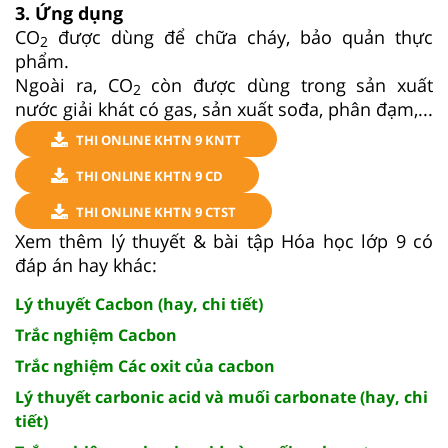
3. Ứng dụng
CO
được dùng để chữa cháy, bảo quản thực
2
phẩm.
Ngoài ra, CO
còn được dùng trong sản xuất
2
nước giải khát có gas, sản xuất sođa, phân đạm,...
THI ONLINE KHTN 9 KNTT
THI ONLINE KHTN 9 CD
THI ONLINE KHTN 9 CTST
Xem thêm lý thuyết & bài tập Hóa học lớp 9 có
đáp án hay khác:
Lý thuyết Cacbon (hay, chi tiết)
Trắc nghiệm Cacbon
Trắc nghiệm Các oxit của cacbon
Lý thuyết carbonic acid và muối carbonate (hay, chi
tiết)