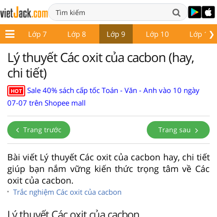
❯
p 6
Lớp 7
Lớp 8
Lớp 9
Lớp 10
Lớp 11
Lý thuyết Các oxit của cacbon (hay,
chi tiết)
Sale 40% sách cấp tốc Toán - Văn - Anh vào 10 ngày
HOT
07-07 trên Shopee mall
Trang trước
Trang sau
Bài viết Lý thuyết Các oxit của cacbon hay, chi tiết
giúp bạn nắm vững kiến thức trọng tâm về Các
oxit của cacbon.
Trắc nghiệm Các oxit của cacbon
Lý thuyết Các oxit của cacbon