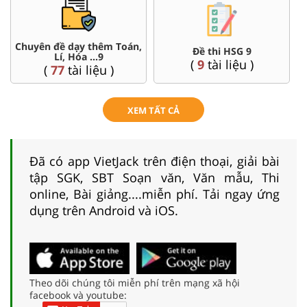
Chuyên đề dạy thêm Toán,
Đề thi HSG 9
Lí, Hóa ...9
(
9
tài liệu )
(
77
tài liệu )
XEM TẤT CẢ
Đã có app VietJack trên điện thoại, giải bài
tập SGK, SBT Soạn văn, Văn mẫu, Thi
online, Bài giảng....miễn phí. Tải ngay ứng
dụng trên Android và iOS.
Theo dõi chúng tôi miễn phí trên mạng xã hội
facebook và youtube: