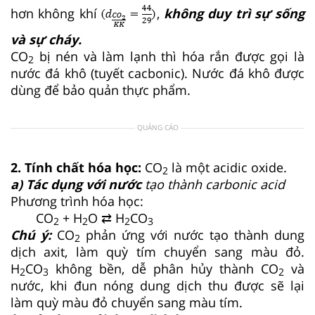
hơn không khí
,
không duy trì sự sống
và sự cháy.
CO
bị nén và làm lạnh thì hóa rắn được gọi là
2
nước đá khô (tuyết cacbonic). Nước đá khô được
dùng để bảo quản thực phẩm.
QUẢNG CÁO
2. Tính chất hóa học:
CO
là một acidic oxide.
2
a) Tác dụng với nước
tạo thành carbonic acid
Phương trình hóa học:
CO
+ H
O ⇄ H
CO
2
2
2
3
Chú ý:
CO
phản ứng với nước tạo thành dung
2
dịch axit, làm quỳ tím chuyển sang màu đỏ.
H
CO
không bền, dễ phân hủy thành CO
và
2
3
2
nước, khi đun nóng dung dịch thu được sẽ lại
làm quỳ màu đỏ chuyển sang màu tím.