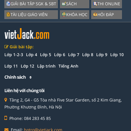
GIẢI BÀI TẬP SGK & SBT
SÁCH
THI ONLINE
TÀI LIỆU GIÁO VIÊN
KHÓA HỌC
HỎI ĐÁP
Giải bài tập:
Lớp 1-2-3
Lớp 4
Lớp 5
Lớp 6
Lớp 7
Lớp 8
Lớp 9
Lớp 10
Lớp 11
Lớp 12
Lập trình
Tiếng Anh
Chính sách
Liên hệ với chúng tôi
Tầng 2, G4 - G5 Tòa nhà Five Star Garden, số 2 Kim Giang,
Phường Khương Đình, Hà Nội
Phone: 084 283 45 85
Email:
hotro@vietjack.com