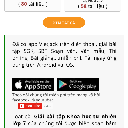
, Hóa ...7
(
4
tài liệu )
(
57
tài 
tài liệu )
XEM TẤT CẢ
Đã có app VietJack trên điện thoại, giải bài
tập SGK, SBT Soạn văn, Văn mẫu, Thi
online, Bài giảng....miễn phí. Tải ngay ứng
dụng trên Android và iOS.
Theo dõi chúng tôi miễn phí trên mạng xã hội
facebook và youtube:
Loạt bài
Giải bài tập Khoa học tự nhiên
lớp 7
của chúng tôi được biên soạn bám