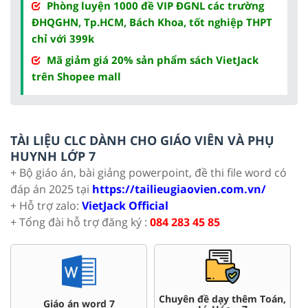
Phòng luyện 1000 đề VIP ĐGNL các trường
ĐHQGHN, Tp.HCM, Bách Khoa, tốt nghiệp THPT
chỉ với 399k
Mã giảm giá 20% sản phẩm sách VietJack
trên Shopee mall
TÀI LIỆU CLC DÀNH CHO GIÁO VIÊN VÀ PHỤ
HUYNH LỚP 7
+ Bộ giáo án, bài giảng powerpoint, đề thi file word có
đáp án 2025 tại
https://tailieugiaovien.com.vn/
+ Hỗ trợ zalo:
VietJack Official
+ Tổng đài hỗ trợ đăng ký :
084 283 45 85
 dạy thêm Toán,
Đề thi HSG 7
Trắc nghiệm 