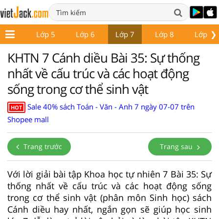
❯
Lớp 4
Lớp 5
Lớp 6
Lớp 7
Lớp 8
Lớp 9
KHTN 7 Cánh diều Bài 35: Sự thống
nhất về cấu trúc và các hoạt động
sống trong cơ thể sinh vật
Sale 40% sách Toán - Văn - Anh 7 ngày 07-07 trên
HOT
Shopee mall
Trang trước
Trang sau
Với lời giải bài tập Khoa học tự nhiên 7 Bài 35: Sự
thống nhất về cấu trúc và các hoạt động sống
trong cơ thể sinh vật (phân môn Sinh học) sách
Cánh diều hay nhất, ngắn gọn sẽ giúp học sinh