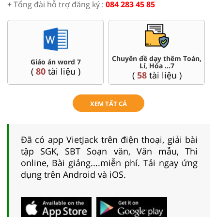
+ Tổng đài hỗ trợ đăng ký :
084 283 45 85
Chuyên đề dạy thêm Toán,
Giáo án word 7
Lí, Hóa ...7
(
80
tài liệu )
(
58
tài liệu )
XEM TẤT CẢ
Đã có app VietJack trên điện thoại, giải bài
tập SGK, SBT Soạn văn, Văn mẫu, Thi
online, Bài giảng....miễn phí. Tải ngay ứng
dụng trên Android và iOS.