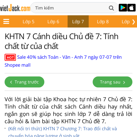
❯
Lớp 4
Lớp 5
Lớp 6
Lớp 7
Lớp 8
Lớp 9
KHTN 7 Cánh diều Chủ đề 7: Tính
chất từ của chất
Sale 40% sách Toán - Văn - Anh 7 ngày 07-07 trên
HOT
Shopee mall
Trang trước
Trang sau
Với lời giải bài tập Khoa học tự nhiên 7 Chủ đề 7:
Tính chất từ của chất sách Cánh diều hay nhất,
ngắn gọn sẽ giúp học sinh lớp 7 dễ dàng trả lời
câu hỏi & làm bài tập KHTN 7 Chủ đề 7.
(Kết nối tri thức) KHTN 7 Chương 7: Trao đổi chất và
chuyển hóa năng lượng ở sinh vật