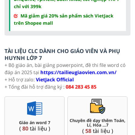
chỉ với 399k
Mã giảm giá 20% sản phẩm sách VietJack
trên Shopee mall
TÀI LIỆU CLC DÀNH CHO GIÁO VIÊN VÀ PHỤ
HUYNH LỚP 7
+ Bộ giáo án, bài giảng powerpoint, đề thi file word có
đáp án 2025 tại
https://tailieugiaovien.com.vn/
+ Hỗ trợ zalo:
VietJack Official
+ Tổng đài hỗ trợ đăng ký :
084 283 45 85
Chuyên đề dạy thêm Toán,
Giáo án word 7
Lí, Hóa ...7
(
80
tài liệu )
(
58
tài liệu )