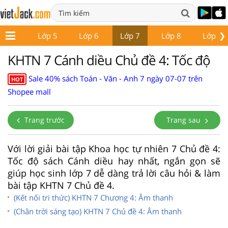
❯
Lớp 4
Lớp 5
Lớp 6
Lớp 7
Lớp 8
Lớp 9
KHTN 7 Cánh diều Chủ đề 4: Tốc độ
Sale 40% sách Toán - Văn - Anh 7 ngày 07-07 trên
HOT
Shopee mall
Trang trước
Trang sau
Với lời giải bài tập Khoa học tự nhiên 7 Chủ đề 4:
Tốc độ sách Cánh diều hay nhất, ngắn gọn sẽ
giúp học sinh lớp 7 dễ dàng trả lời câu hỏi & làm
bài tập KHTN 7 Chủ đề 4.
(Kết nối tri thức) KHTN 7 Chương 4: Âm thanh
(Chân trời sáng tạo) KHTN 7 Chủ đề 4: Âm thanh