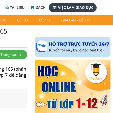
TÀI LIỆU
SÁCH
VIỆC LÀM GIÁO DỤC
P 10
LỚP 11
LỚP 12
GIÁO ÁN - ĐỀ THI
165
Trang sau
ang 165 (phân
ớp 7 dễ dàng