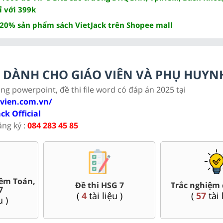
ỉ với 399k
 20% sản phẩm sách VietJack trên Shopee mall
LC DÀNH CHO GIÁO VIÊN VÀ PHỤ HUYN
ảng powerpoint, đề thi file word có đáp án 2025 tại
ovien.com.vn/
ack Official
ăng ký :
084 283 45 85
Bài giảng Powerpoint Văn,
uối kì 7
Giáo án 
Sử, Địa 7....
u )
(
80
tài 
(
35
tài liệu )