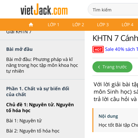
Khoa học tự nhiên 7 Cánh diều
LỚP 1
LỚP 2
LỚP 3
LỚP 4
Giải KHTN 7
KHTN 7 Cánh d
Sale 40% sách 
Bài mở đầu
HOT
Bài mở đầu: Phương pháp và kĩ
năng trong học tập môn khoa học
Trang trước
tự nhiên
Với lời giải bài 
Phần 1. Chất và sự biến đổi
môn Sinh học) sá
của chất
trả lời câu hỏi v
Chủ đề 1: Nguyên tử. Nguyên
tố hóa học
Nội dung
Bài 1: Nguyên tử
Học tốt Bài tập Ch
Bài 2: Nguyên tố hóa học