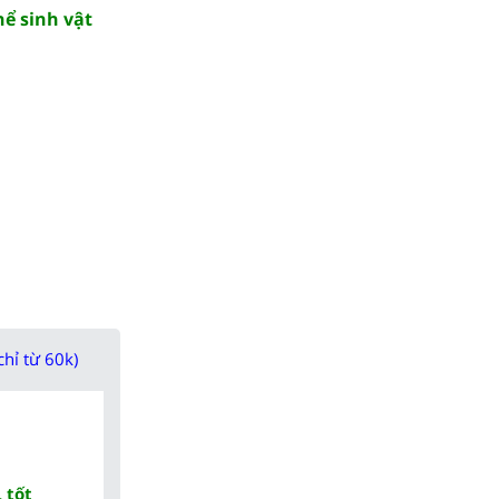
hể sinh vật
chỉ từ 60k)
 tốt