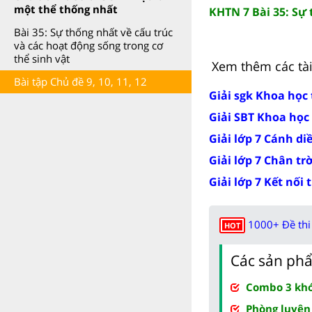
một thể thống nhất
KHTN 7 Bài 35: Sự 
Bài 35: Sự thống nhất về cấu trúc
và các hoạt động sống trong cơ
thể sinh vật
Xem thêm các tài 
Bài tập Chủ đề 9, 10, 11, 12
Giải sgk Khoa học
Giải SBT Khoa học
Giải lớp 7 Cánh di
Giải lớp 7 Chân tr
Giải lớp 7 Kết nối 
1000+ Đề thi 
HOT
Các sản phẩ
Combo 3 khóa
Phòng luyện