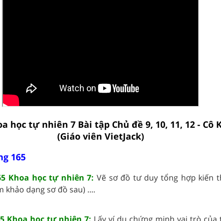
a học tự nhiên 7 Bài tập Chủ đề 9, 10, 11, 12 - Cô
(Giáo viên VietJack)
ng 165
65 Khoa học tự nhiên 7:
Vẽ sơ đồ tư duy tổng hợp kiến 
m khảo dạng sơ đồ sau) ....
65 Khoa học tự nhiên 7:
Lấy ví dụ chứng minh vai trò của 