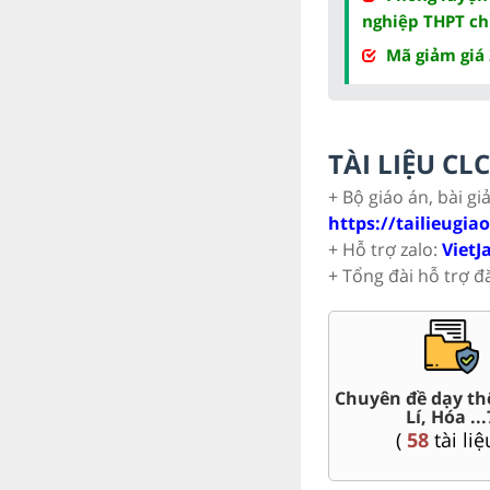
nghiệp THPT ch
Mã giảm giá
TÀI LIỆU C
+ Bộ giáo án, bài gi
https://tailieugia
+ Hỗ trợ zalo:
VietJ
+ Tổng đài hỗ trợ đ
Trắc nghiệm đúng sai 7
Đề thi giữa kì, c
(
57
tài liệu )
(
167
tài liệ