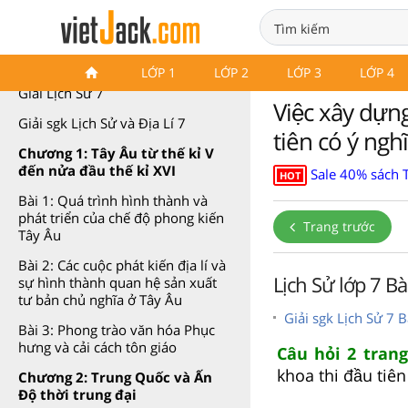
Lịch Sử 7 Kết nối tri thức
LỚP 1
LỚP 2
LỚP 3
LỚP 4
Giải Lịch Sử 7
Việc xây dựn
Giải sgk Lịch Sử và Địa Lí 7
tiên có ý nghi
Chương 1: Tây Âu từ thế kỉ V
đến nửa đầu thế kỉ XVI
Sale 40% sách 
HOT
Bài 1: Quá trình hình thành và
phát triển của chế độ phong kiến
Trang trước
Tây Âu
Bài 2: Các cuộc phát kiến địa lí và
Lịch Sử lớp 7 B
sự hình thành quan hệ sản xuất
tư bản chủ nghĩa ở Tây Âu
Giải sgk Lịch Sử 7 
Bài 3: Phong trào văn hóa Phục
hưng và cải cách tôn giáo
Câu hỏi 2 trang
khoa thi đầu tiên 
Chương 2: Trung Quốc và Ấn
Độ thời trung đại