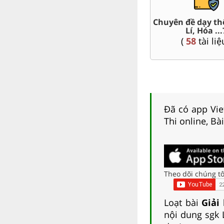
Trắc nghiệm đúng sai 7
Đề thi giữa kì, c
(
57
tài liệu )
(
167
tài liệ
Đã có app Viet
Thi online, Bà
Theo dõi chúng tô
Loạt bài
Giải
nội dung sgk 