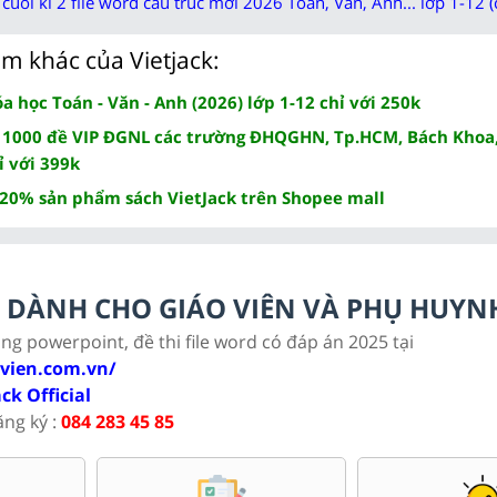
cuối kì 2 file word cấu trúc mới 2026 Toán, Văn, Anh... lớp 1-12 (
m khác của Vietjack:
 học Toán - Văn - Anh (2026) lớp 1-12 chỉ với 250k
 1000 đề VIP ĐGNL các trường ĐHQGHN, Tp.HCM, Bách Khoa,
ỉ với 399k
 20% sản phẩm sách VietJack trên Shopee mall
LC DÀNH CHO GIÁO VIÊN VÀ PHỤ HUYN
ảng powerpoint, đề thi file word có đáp án 2025 tại
ovien.com.vn/
ack Official
ăng ký :
084 283 45 85