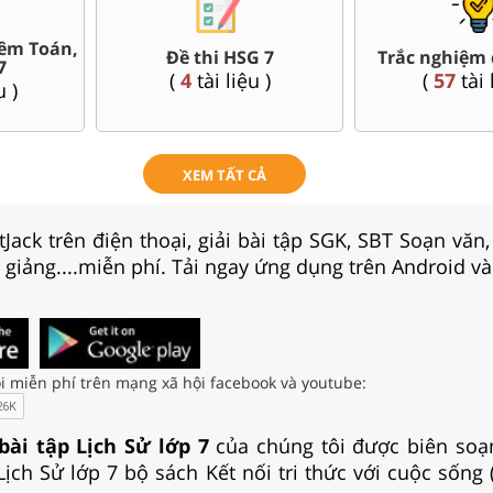
Bài giảng Powerpoint Văn,
uối kì 7
Giáo án 
Sử, Địa 7....
u )
(
80
tài 
(
35
tài liệu )
XEM TẤT CẢ
Jack trên điện thoại, giải bài tập SGK, SBT Soạn văn
i giảng....miễn phí. Tải ngay ứng dụng trên Android và
i miễn phí trên mạng xã hội facebook và youtube:
 bài tập Lịch Sử lớp 7
của chúng tôi được biên soạ
Lịch Sử lớp 7 bộ sách Kết nối tri thức với cuộc sống