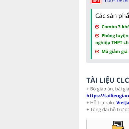
1000+ Đề thi 
HOT
Các sản phẩ
Combo 3 khóa
Phòng luyện
nghiệp THPT ch
Mã giảm giá
TÀI LIỆU C
+ Bộ giáo án, bài gi
https://tailieugia
+ Hỗ trợ zalo:
VietJ
+ Tổng đài hỗ trợ đ