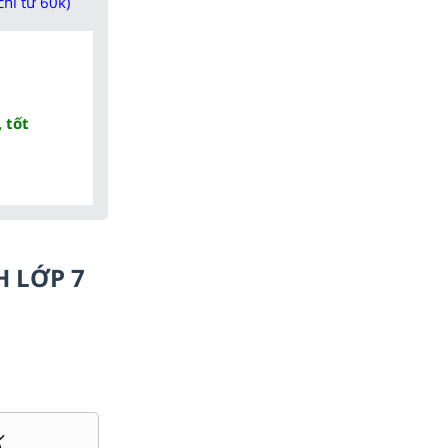
chỉ từ 60k)
 tốt
H LỚP 7