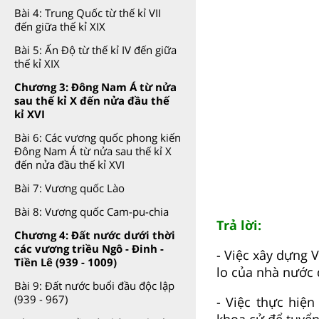
Bài 4: Trung Quốc từ thế kỉ VII
đến giữa thế kỉ XIX
Bài 5: Ấn Độ từ thế kỉ IV đến giữa
thế kỉ XIX
Chương 3: Đông Nam Á từ nửa
sau thế kỉ X đến nửa đầu thế
kỉ XVI
Bài 6: Các vương quốc phong kiến
Đông Nam Á từ nửa sau thế kỉ X
đến nửa đầu thế kỉ XVI
Bài 7: Vương quốc Lào
Bài 8: Vương quốc Cam-pu-chia
Trả lời:
Chương 4: Đất nước dưới thời
các vương triều Ngô - Đinh -
- Việc xây dựng 
Tiền Lê (939 - 1009)
lo của nhà nước đ
Bài 9: Đất nước buổi đầu độc lập
(939 - 967)
- Việc thực hiệ
khoa cử để tuyển c