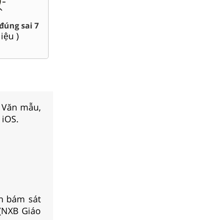
Chuyên đề dạy thêm Toán,
word 7
Đề t
Lí, Hóa ...7
liệu )
(
4
tà
(
58
tài liệu )
, Văn mẫu,
 iOS.
n bám sát
 (NXB Giáo