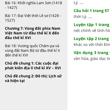
Lý. ....
Bài 16: Khởi nghĩa Lam Sơn (1418
- 1427)
Câu hỏi 1 trang 57 
Bài 17: Đại Việt thời Lê sơ (1428 -
thời Lý. ....
1527)
Luyện tập 1 trang 
Chương 7: Vùng đất phía Nam
nét chính về tình hì
Việt Nam từ đầu thế kỉ X đến
đầu thế kỉ XVI
Luyện tập 2 trang 
khác so với thời Đin
Bài 18: Vương quốc Chăm-pa và
vùng đất Nam Bộ từ đầu thế kỉ X
Vận dụng 3 trang 
đến thế kỉ XVI
văn hóa, giáo dục tiê
Chủ đề chung 1: Các cuộc đại
phát kiến địa lí thế kỉ XV – XVI
Chủ đề chung 2: Đô thị: Lịch sử
và hiện tại