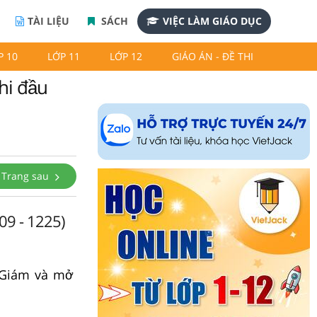
TÀI LIỆU
SÁCH
VIỆC LÀM GIÁO DỤC
P 10
LỚP 11
LỚP 12
GIÁO ÁN - ĐỀ THI
hi đầu
Trang sau
09 - 1225)
Giám và mở