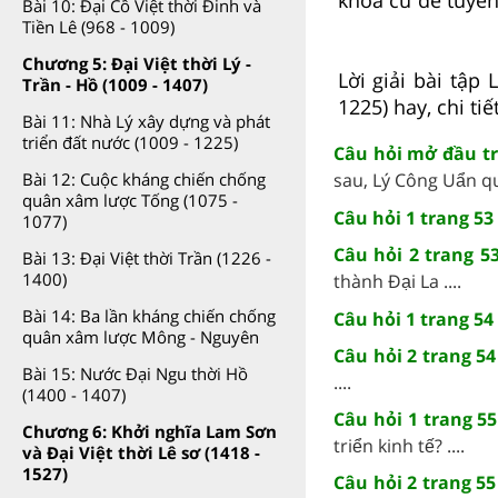
Bài 10: Đại Cồ Việt thời Đinh và
Tiền Lê (968 - 1009)
Chương 5: Đại Việt thời Lý -
Lời giải bài tập
Trần - Hồ (1009 - 1407)
1225) hay, chi tiế
Bài 11: Nhà Lý xây dựng và phát
triển đất nước (1009 - 1225)
Câu hỏi mở đầu tra
sau, Lý Công Uẩn quy
Bài 12: Cuộc kháng chiến chống
quân xâm lược Tống (1075 -
Câu hỏi 1 trang 53 
1077)
Câu hỏi 2 trang 53
Bài 13: Đại Việt thời Trần (1226 -
1400)
thành Đại La ....
Bài 14: Ba lần kháng chiến chống
Câu hỏi 1 trang 54 
quân xâm lược Mông - Nguyên
Câu hỏi 2 trang 54
Bài 15: Nước Đại Ngu thời Hồ
....
(1400 - 1407)
Câu hỏi 1 trang 55
Chương 6: Khởi nghĩa Lam Sơn
triển kinh tế? ....
và Đại Việt thời Lê sơ (1418 -
1527)
Câu hỏi 2 trang 55