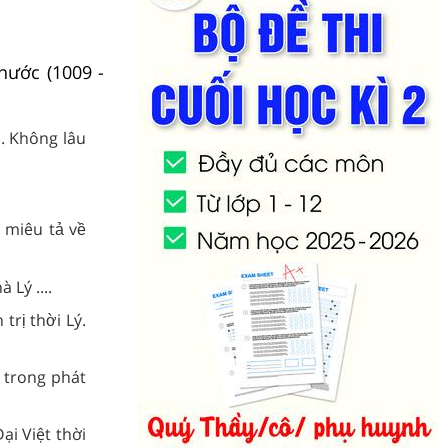
 nước (1009 -
p. Không lâu
 miêu tả về
 Lý ....
rị thời Lý.
ý trong phát
Đại Việt thời