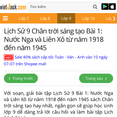
❯
ớp 6
Lớp 7
Lớp 8
Lớp 9
Lớp 10
Lớp 1
Lịch Sử 9 Chân trời sáng tạo Bài 1:
Nước Nga và Liên Xô từ năm 1918
đến năm 1945
Sale 40% sách cấp tốc Toán - Văn - Anh vào 10 ngày
HOT
07-07 trên Shopee mall
Trang trước
Trang sau
Với soạn, giải bài tập Lịch Sử 9 Bài 1: Nước Nga
và Liên Xô từ năm 1918 đến năm 1945 sách Chân
trời sáng tạo hay nhất, ngắn gọn sẽ giúp học sinh
lớp 9 dễ dàng trả lời câu hỏi và làm bài tập Lịch