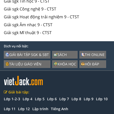
Giải sgk Tin học 9 - CTST
Giải sgk Công nghệ 9 - CTST
Giải sgk Hoạt động trải nghiệm 9 - CTST
Giải sgk Âm nhạc 9 - CTST
Giải sgk Mĩ thuật 9 - CTST
Dịch vụ nổi bật:
GIẢI BÀI TẬP SGK & SBT
SÁCH
THI ONLINE
TÀI LIỆU GIÁO VIÊN
KHÓA HỌC
HỎI ĐÁP
Giải bài tập:
Lớp 1-2-3
Lớp 4
Lớp 5
Lớp 6
Lớp 7
Lớp 8
Lớp 9
Lớp 10
Lớp 11
Lớp 12
Lập trình
Tiếng Anh