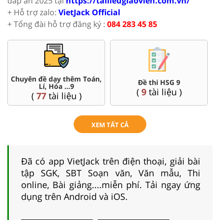
đáp án 2025 tại
https://tailieugiaovien.com.vn/
+ Hỗ trợ zalo:
VietJack Official
+ Tổng đài hỗ trợ đăng ký :
084 283 45 85
Chuyên đề dạy thêm Toán,
Đề thi HSG 9
Lí, Hóa ...9
(
9
tài liệu )
(
77
tài liệu )
XEM TẤT CẢ
Đã có app VietJack trên điện thoại, giải bài
tập SGK, SBT Soạn văn, Văn mẫu, Thi
online, Bài giảng....miễn phí. Tải ngay ứng
dụng trên Android và iOS.