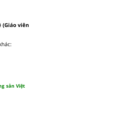
 (Giáo viên
khác:
ng sản Việt