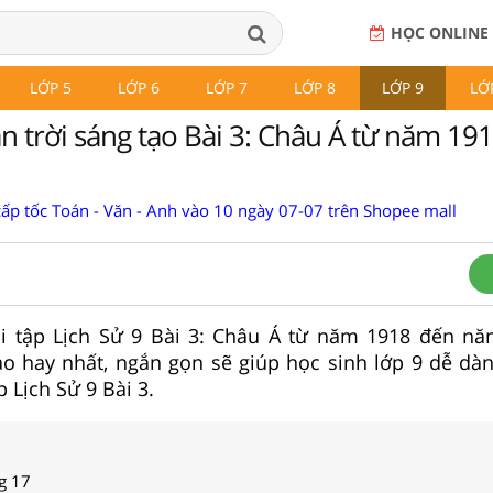
HỌC ONLINE
LỚP 5
LỚP 6
LỚP 7
LỚP 8
LỚP 9
LỚ
n trời sáng tạo Bài 3: Châu Á từ năm 19
cấp tốc Toán - Văn - Anh vào 10 ngày 07-07 trên Shopee mall
bài tập Lịch Sử 9 Bài 3: Châu Á từ năm 1918 đến n
ạo hay nhất, ngắn gọn sẽ giúp học sinh lớp 9 dễ dàng
p Lịch Sử 9 Bài 3.
ng 17