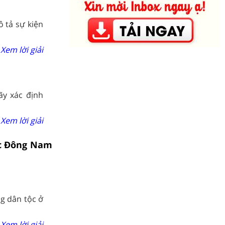
 tả sự kiện
Xem lời giải
ãy xác định
Xem lời giải
ực Đông Nam
g dân tộc ở
Xem lời giải