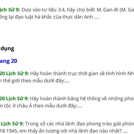
ịch Sử 9:
Dựa vào tư liệu 3.4, hãy cho biết M. Gan-đi (M. G
ng lại đạo luật hà khắc của thực dân Anh ....
 dụng
rang 20
20 Lịch Sử 9:
Hãy hoàn thành trục thời gian về tình hình N
 thế giới theo mẫu dưới đây:....
20 Lịch Sử 9:
Hãy hoàn thành bảng hệ thống về những pho
n tộc ở châu Á theo mẫu dưới đây:....
 Lịch Sử 9:
Trong số các nhà lãnh đạo phong trào giải phón
18-1945, em thấy ấn tượng với nhà lãnh đạo nào nhất? ....