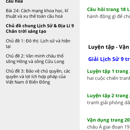
cầu hoá
Câu hỏi trang 18 L
Bài 24: Cách mạng khoa học, kĩ
hành động gì để chố
thuật và xu thế toàn cầu hoá
Chủ đề chung Lịch Sử & Địa Lí 9
Chân trời sáng tạo
Chủ đề 1: Đô thị: Lịch sử và hiện
Luyện tập - Vận
tại
Chủ đề 2: Văn minh châu thổ
Giải Lịch Sử 9 t
sông Hồng và sông Cửu Long
Luyện tập 1 trang 
Chủ đề 3: Bảo vệ chủ quyền, các
quyền và lợi ích hợp pháp của
hai cuộc chiến tranh
Việt Nam ở Biển Đông
Luyện tập 2 trang 
tranh giải phóng dâ
Vận dụng trang 20
châu Á giai đoạn 19