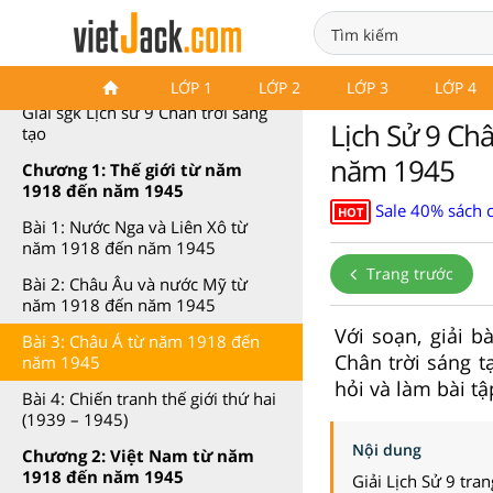
Lịch sử 9 Chân trời sáng tạo
LỚP 1
LỚP 2
LỚP 3
LỚP 4
Giải sgk Lịch sử 9 Chân trời sáng
Lịch Sử 9 Châ
tạo
năm 1945
Chương 1: Thế giới từ năm
1918 đến năm 1945
Sale 40% sách 
HOT
Bài 1: Nước Nga và Liên Xô từ
năm 1918 đến năm 1945
Trang trước
Bài 2: Châu Âu và nước Mỹ từ
năm 1918 đến năm 1945
Với soạn, giải 
Bài 3: Châu Á từ năm 1918 đến
Chân trời sáng t
năm 1945
hỏi và làm bài tậ
Bài 4: Chiến tranh thế giới thứ hai
(1939 – 1945)
Nội dung
Chương 2: Việt Nam từ năm
1918 đến năm 1945
Giải Lịch Sử 9 tra