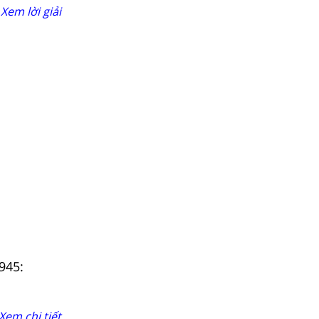
Xem lời giải
945:
Xem chi tiết