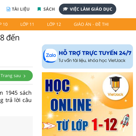
TÀI LIỆU
SÁCH
VIỆC LÀM GIÁO DỤC
P 10
LỚP 11
LỚP 12
GIÁO ÁN - ĐỀ THI
18 đến
Trang sau
ăm 1945 sách
 trả lời câu